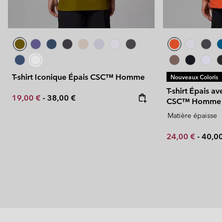
T-shirt Iconique Épais CSC™ Homme
Nouveaux Coloris
T-shirt Épais 
Minimum sale price:
Maximum price:
19,00 €
-
38,00 €
CSC™ Homme
Matière épaisse
Minimum sale p
Maxi
24,00 €
-
40,0