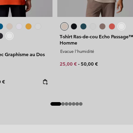
T-shirt Ras-de-cou Echo Passage
Homme
Evacue l'humidité
avec Graphisme au Dos
Minimum sale price:
Maximum price:
25,00 €
-
50,00 €
rice:
mum price:
0 €