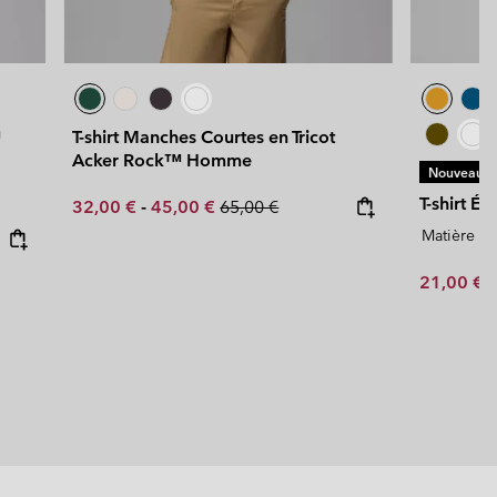
™
T-shirt Manches Courtes en Tricot
Acker Rock™ Homme
Nouveaux C
T-shirt 
Minimum sale price:
Maximum sale price:
Regular price:
32,00 €
-
45,00 €
65,00 €
Matière ép
Minimum s
21,00 €