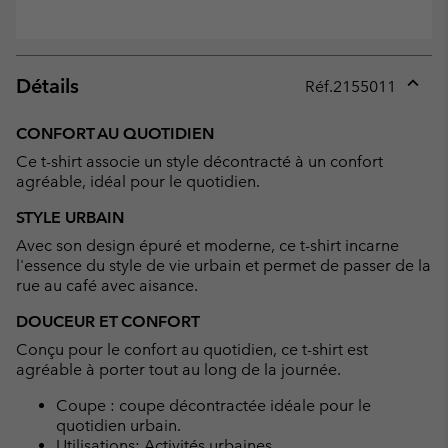
Détails
Réf.
2155011
Expan
or
CONFORT AU QUOTIDIEN
collap
Ce t-shirt associe un style décontracté à un confort
sectio
agréable, idéal pour le quotidien.
STYLE URBAIN
Avec son design épuré et moderne, ce t-shirt incarne
l'essence du style de vie urbain et permet de passer de la
rue au café avec aisance.
DOUCEUR ET CONFORT
Conçu pour le confort au quotidien, ce t-shirt est
agréable à porter tout au long de la journée.
Coupe : coupe décontractée idéale pour le
quotidien urbain.
Utilisations: Activités urbaines