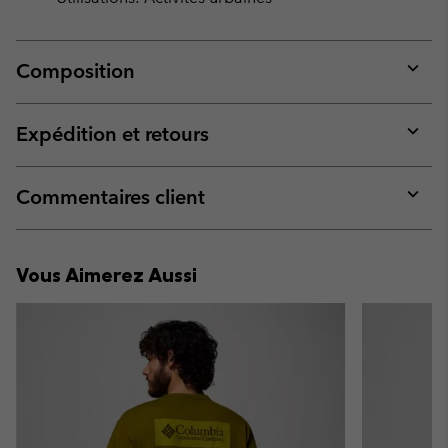
Composition
Expan
or
collap
Expédition et retours
sectio
Expan
or
collap
Commentaires client
sectio
Expan
or
collap
Vous Aimerez Aussi
sectio