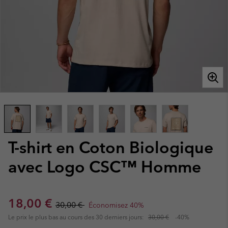
T-shirt en Coton Biologique
avec Logo CSC™ Homme
Sale price:
Regular price:
18,00 €
30,00 €
Économisez 40%
Le prix le plus bas au cours des 30 derniers jours:
30,00 €
-40%