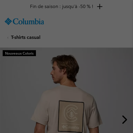
Fin de saison : jusqu'à -50 % !
SKIP
Columbia
TO
Sportswear
CONTENT
T-shirts casual
SKIP
TO
MAIN
Nouveaux Coloris
NAV
SKIP
TO
SEARCH