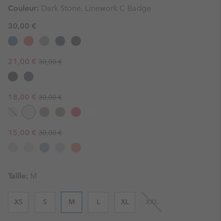
Couleur:
Dark Stone, Linework C Badge
30,00 €
Regular price:
Sale price:
21,00 €
30,00 €
Regular price:
Sale price:
18,00 €
30,00 €
Regular price:
Sale price:
15,00 €
30,00 €
Taille:
M
XS
S
M
L
XL
XXL