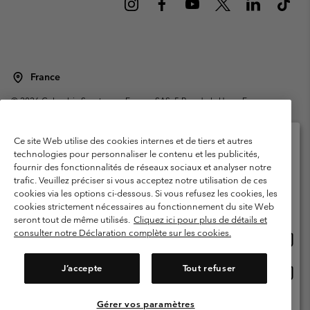
France
©
2026
Columbia Sportswear Europe SAS. 5 Rue de la Haye, Espace
Européen de l'entreprise 67300 Schiltigheim, France. Tous droits réservés.
Conditions d'utilisation
Conditions Générales de Vente
Ce site Web utilise des cookies internes et de tiers et autres
Garanties Légales
Politique de confidentialité
technologies pour personnaliser le contenu et les publicités,
fournir des fonctionnalités de réseaux sociaux et analyser notre
Veuillez sélectionner votre pays d’expédition et
Conditions d'utilisation - Membres
trafic. Veuillez préciser si vous acceptez notre utilisation de ces
votre langue
cookies via les options ci-dessous. Si vous refusez les cookies, les
Conditions D'utilisation - Contenu généré par l'utilisateur
Impressum
Achats en ligne disponibles
cookies strictement nécessaires au fonctionnement du site Web
Cookies
Public CBCR
seront tout de même utilisés.
Cliquez ici pour plus de détails et
consulter notre Déclaration complète sur les cookies.
Achat
United States
en
Service client: Lun - Sam de 9h à 13h et de 14h à 18h
(+)33159500000
ligne
J’accepte
Tout refuser
Achat
France
dispon
en
ligne
Gérer vos paramètres