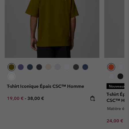
T-shirt Iconique Épais CSC™ Homme
Nouveaux Co
T-shirt Ép
Minimum sale price:
Maximum price:
19,00 €
-
38,00 €
CSC™ Ho
Matière épa
Minimum sa
24,00 €
-