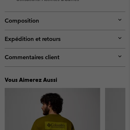
Composition
Expan
or
collap
Expédition et retours
sectio
Expan
or
collap
Commentaires client
sectio
Expan
or
collap
Vous Aimerez Aussi
sectio