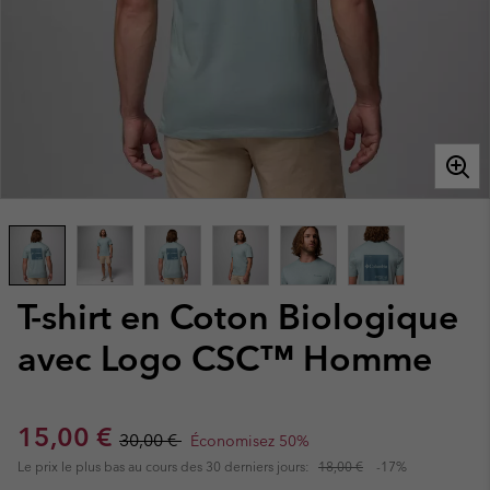
T-shirt en Coton Biologique
avec Logo CSC™ Homme
Sale price:
Regular price:
15,00 €
30,00 €
Économisez 50%
Le prix le plus bas au cours des 30 derniers jours:
18,00 €
-17%