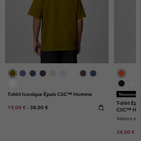
T-shirt Iconique Épais CSC™ Homme
Nouveaux Co
T-shirt Ép
Minimum sale price:
Maximum price:
19,00 €
-
38,00 €
CSC™ Ho
Matière épa
Minimum sa
24,00 €
-