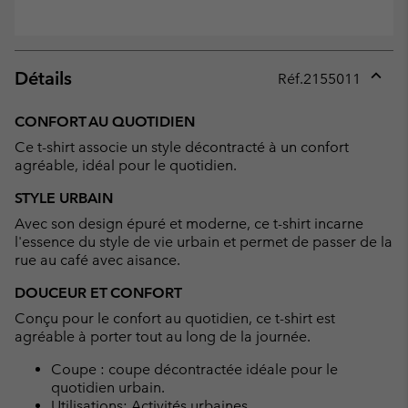
Détails
Réf.
2155011
Expan
or
CONFORT AU QUOTIDIEN
collap
Ce t-shirt associe un style décontracté à un confort
sectio
agréable, idéal pour le quotidien.
STYLE URBAIN
Avec son design épuré et moderne, ce t-shirt incarne
l'essence du style de vie urbain et permet de passer de la
rue au café avec aisance.
DOUCEUR ET CONFORT
Conçu pour le confort au quotidien, ce t-shirt est
agréable à porter tout au long de la journée.
Coupe : coupe décontractée idéale pour le
quotidien urbain.
Utilisations: Activités urbaines