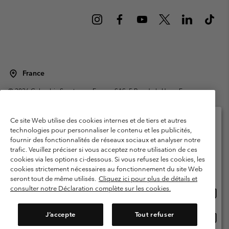
France
©
2026
Columbia Sportswear Europe SAS. 5 Rue de la Haye, Espace
Européen de l'entreprise 67300 Schiltigheim, France. Tous droits réservés.
Conditions d'utilisation
Conditions Générales de Vente
Ce site Web utilise des cookies internes et de tiers et autres
Garanties Légales
Politique de confidentialité
technologies pour personnaliser le contenu et les publicités,
fournir des fonctionnalités de réseaux sociaux et analyser notre
Veuillez sélectionner votre pays d’expédition et
Conditions d'utilisation - Membres
trafic. Veuillez préciser si vous acceptez notre utilisation de ces
votre langue
cookies via les options ci-dessous. Si vous refusez les cookies, les
Conditions D'utilisation - Contenu généré par l'utilisateur
Impressum
Achats en ligne disponibles
cookies strictement nécessaires au fonctionnement du site Web
Cookies
Public CBCR
seront tout de même utilisés.
Cliquez ici pour plus de détails et
consulter notre Déclaration complète sur les cookies.
Achat
United States
en
Service client: Lun - Sam de 9h à 13h et de 14h à 18h
(+)33159500000
ligne
J’accepte
Tout refuser
Achat
France
dispon
en