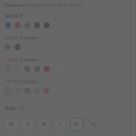
Couleur:
Crushed Blue, Boxy Brand
30,00 €
Regular price:
Sale price:
21,00 €
30,00 €
Regular price:
Sale price:
18,00 €
30,00 €
Regular price:
Sale price:
15,00 €
30,00 €
Taille:
XL
XS
S
M
L
XL
XXL