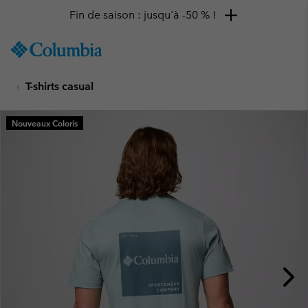
Fin de saison : jusqu'à -50 % !
SKIP
Columbia
TO
Sportswear
CONTENT
T-shirts casual
SKIP
TO
MAIN
Nouveaux Coloris
NAV
SKIP
TO
SEARCH