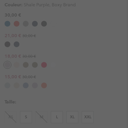
Couleur:
Shale Purple, Boxy Brand
30,00 €
Regular price:
Sale price:
21,00 €
30,00 €
Regular price:
Sale price:
18,00 €
30,00 €
Regular price:
Sale price:
15,00 €
30,00 €
Taille:
XS
S
M
L
XL
XXL