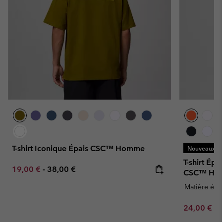
T-shirt Iconique Épais CSC™ Homme
Nouveaux Co
T-shirt Ép
Minimum sale price:
Maximum price:
19,00 €
-
38,00 €
CSC™ Ho
Matière épa
Minimum sa
24,00 €
-