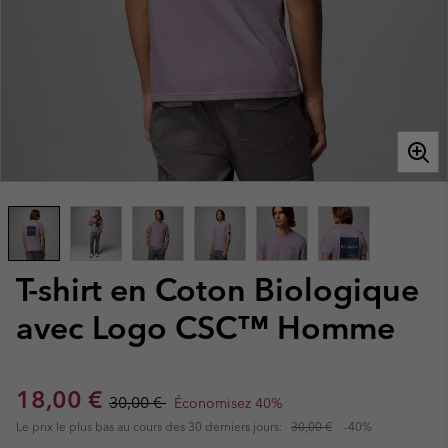
T-shirt en Coton Biologique
avec Logo CSC™ Homme
Sale price:
Regular price:
18,00 €
30,00 €
Économisez 40%
Le prix le plus bas au cours des 30 derniers jours:
30,00 €
-40%