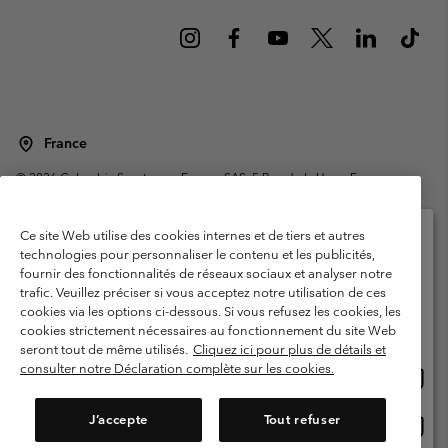
France
©
2026
Columbia Sportswear Europe SAS. 5 Rue de la Haye, Espace
Européen de l'entreprise 67300 Schiltigheim, France. Tous droits réservés.
Conditions d'utilisation
Conditions Générales de Vente
Ce site Web utilise des cookies internes et de tiers et autres
Garanties Légales
Politique de confidentialité
technologies pour personnaliser le contenu et les publicités,
fournir des fonctionnalités de réseaux sociaux et analyser notre
Veuillez sélectionner votre pays d’expédition et
Conditions d'utilisation - Membres
trafic. Veuillez préciser si vous acceptez notre utilisation de ces
votre langue
cookies via les options ci-dessous. Si vous refusez les cookies, les
Conditions D'utilisation - Contenu généré par l'utilisateur
Impressum
Achats en ligne disponibles
cookies strictement nécessaires au fonctionnement du site Web
Cookies
Public CBCR
seront tout de même utilisés.
Cliquez ici pour plus de détails et
consulter notre Déclaration complète sur les cookies.
Achat
United States
en
Service client: Lun - Sam de 9h à 13h et de 14h à 18h
(+)33159500000
ligne
J’accepte
Tout refuser
Achat
France
dispon
en