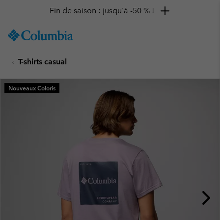
Fin de saison : jusqu'à -50 % !
SKIP
Columbia
TO
Sportswear
CONTENT
T-shirts casual
SKIP
TO
MAIN
Nouveaux Coloris
NAV
SKIP
TO
SEARCH