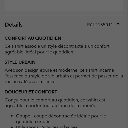
Détails
Réf.
2155011
Expan
or
CONFORT AU QUOTIDIEN
collap
Ce t-shirt associe un style décontracté à un confort
sectio
agréable, idéal pour le quotidien.
STYLE URBAIN
Avec son design épuré et moderne, ce t-shirt incarne
l'essence du style de vie urbain et permet de passer de la
rue au café avec aisance.
DOUCEUR ET CONFORT
Conçu pour le confort au quotidien, ce t-shirt est
agréable à porter tout au long de la journée.
Coupe : coupe décontractée idéale pour le
quotidien urbain.
Utilisations: Activités urbaines