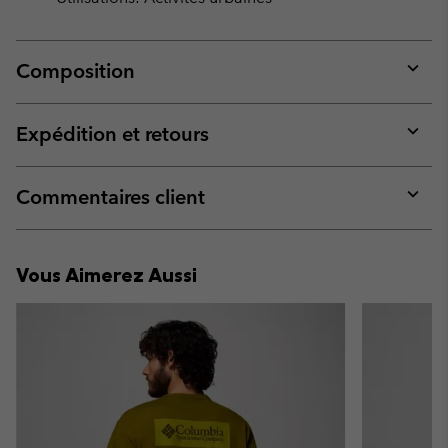
Composition
Expan
or
collap
Expédition et retours
sectio
Expan
or
collap
Commentaires client
sectio
Expan
or
collap
Vous Aimerez Aussi
sectio