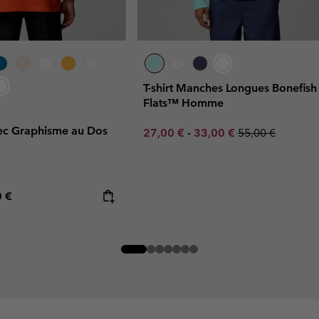
T-shirt Manches Longues Bonefish
Flats™ Homme
avec Graphisme au Dos
Minimum sale price:
Maximum sale price:
Regular price:
27,00 €
-
33,00 €
55,00 €
rice:
mum price:
0 €