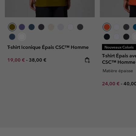
T-shirt Iconique Épais CSC™ Homme
Nouveaux Coloris
T-shirt Épais 
Minimum sale price:
Maximum price:
19,00 €
-
38,00 €
CSC™ Homme
Matière épaisse
Minimum sale p
Maxi
24,00 €
-
40,0