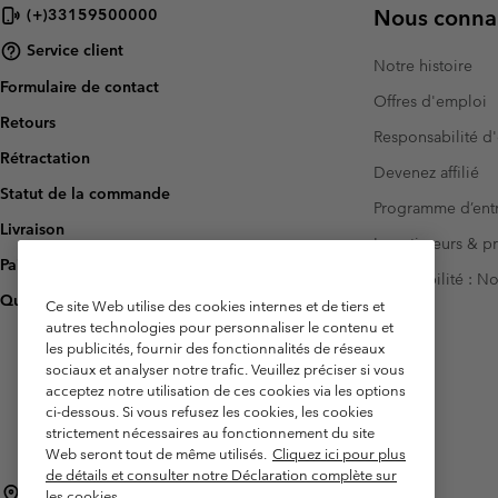
Nous connai
(+)33159500000
Service client
Notre histoire
Formulaire de contact
Offres d'emploi
Retours
Responsabilité d'
Rétractation
Devenez affilié
Statut de la commande
Programme d’entr
Livraison
Investisseurs & p
Paiement
Accessibilité : 
Questions fréquentes
Ce site Web utilise des cookies internes et de tiers et
autres technologies pour personnaliser le contenu et
les publicités, fournir des fonctionnalités de réseaux
sociaux et analyser notre trafic. Veuillez préciser si vous
acceptez notre utilisation de ces cookies via les options
ci-dessous. Si vous refusez les cookies, les cookies
strictement nécessaires au fonctionnement du site
Web seront tout de même utilisés.
Cliquez ici pour plus
de détails et consulter notre Déclaration complète sur
France
les cookies.