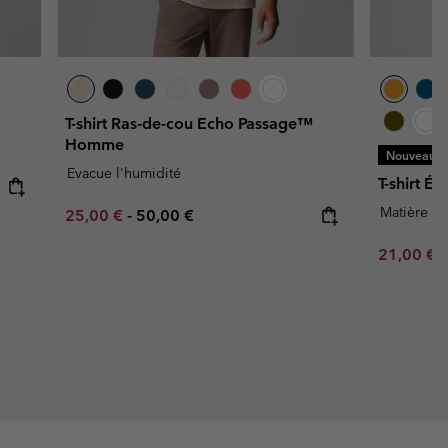
T-shirt Ras-de-cou Echo Passage™
Homme
Nouveaux C
Evacue l'humidité
T-shirt 
Matière ép
Minimum sale price:
Maximum price:
25,00 €
-
50,00 €
Minimum s
21,00 €