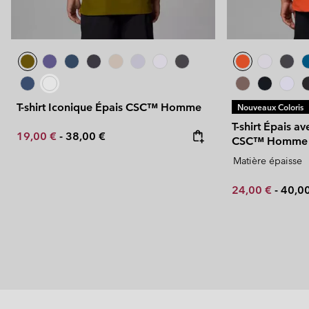
T-shirt Iconique Épais CSC™ Homme
Nouveaux Coloris
T-shirt Épais 
Minimum sale price:
Maximum price:
19,00 €
-
38,00 €
CSC™ Homme
Matière épaisse
Minimum sale p
Maxi
24,00 €
-
40,0