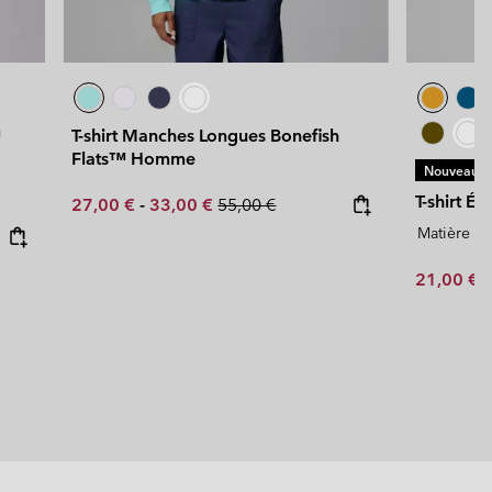
™
T-shirt Manches Longues Bonefish
Flats™ Homme
Nouveaux C
T-shirt 
Minimum sale price:
Maximum sale price:
Regular price:
27,00 €
-
33,00 €
55,00 €
Matière ép
Minimum s
21,00 €