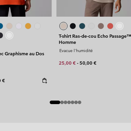
T-shirt Ras-de-cou Echo Passage
Homme
Evacue l'humidité
avec Graphisme au Dos
Minimum sale price:
Maximum price:
25,00 €
-
50,00 €
rice:
mum price:
0 €