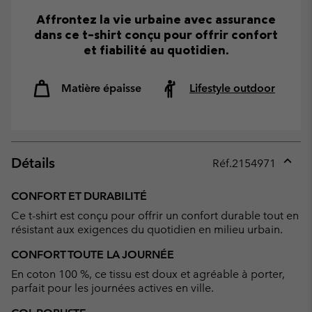
Affrontez la vie urbaine avec assurance
dans ce t-shirt conçu pour offrir confort
et fiabilité au quotidien.
Matière épaisse
Lifestyle outdoor
Détails
Réf.
2154971
Expan
or
CONFORT ET DURABILITÉ
collap
Ce t-shirt est conçu pour offrir un confort durable tout en
sectio
résistant aux exigences du quotidien en milieu urbain.
CONFORT TOUTE LA JOURNÉE
En coton 100 %, ce tissu est doux et agréable à porter,
parfait pour les journées actives en ville.