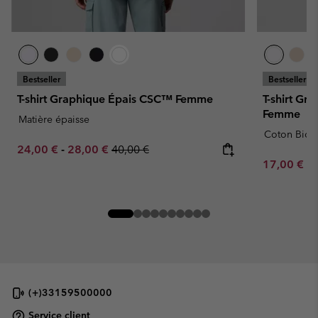
Bestseller
Bestseller
T-shirt Graphique Épais CSC™ Femme
T-shirt Gr
Femme
Matière épaisse
Coton Bio
Minimum sale price:
Maximum sale price:
Regular price:
24,00 €
-
28,00 €
40,00 €
Minimum sa
17,00 €
-
(+)33159500000
Service client