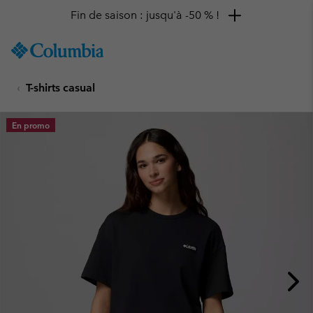
Fin de saison : jusqu'à -50 % !
SKIP
Columbia
TO
Sportswear
CONTENT
T-shirts casual
SKIP
TO
MAIN
En promo
NAV
SKIP
TO
SEARCH