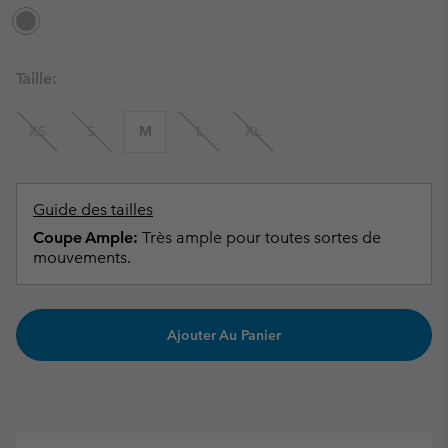
Taille:
XS
S
M
L
XL
Guide des tailles
Coupe Ample:
Très ample pour toutes sortes de
mouvements.
Ajouter Au Panier