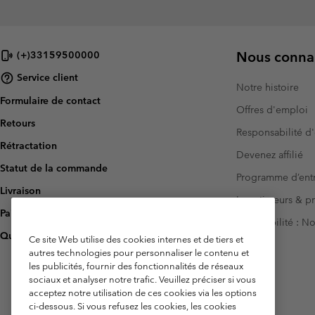
Nous connai
(+)33159500000
Service client
Notre histoire
Formulaire de contact
Offres d'emploi
Retours
Responsabilité d'
Rétractation
Devenez affilié
Statut de la commande
Programme d’entr
Livraison
Investisseurs & p
Paiement
Accessibilité : 
Questions fréquentes
Ce site Web utilise des cookies internes et de tiers et
autres technologies pour personnaliser le contenu et
les publicités, fournir des fonctionnalités de réseaux
sociaux et analyser notre trafic. Veuillez préciser si vous
acceptez notre utilisation de ces cookies via les options
ci-dessous. Si vous refusez les cookies, les cookies