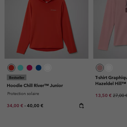
T-shirt Graphi
Bestseller
Hazeldel Hill™ 
Hoodie Chill River™ Junior
Protection solaire
Sale price:
Regula
13,50 €
27,00 
Minimum sale price:
Maximum price:
34,00 €
-
40,00 €