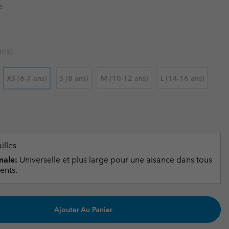
ours de cou
ours de cou
r price:
€
Guide Des Articles Imperméables
Guide Des Articles Imperméables
i & d'hiver
i & d'Hiver
 grandes tailles
articles femme
ans)
articles homme
XS (6-7 ans)
S (8 ans)
M (10-12 ans)
L (14-16 ans)
illes
ale:
Universelle et plus large pour une aisance dans tous
ents.
Ajouter Au Panier