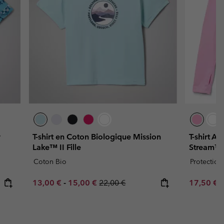
r
T-shirt en Coton Biologique Mission
T-shirt A
Lake™ II Fille
Stream™ F
Coton Bio
Protection
Minimum sale price:
Maximum sale price:
Regular price:
Sale price
R
13,00 €
-
15,00 €
22,00 €
17,50 €
3