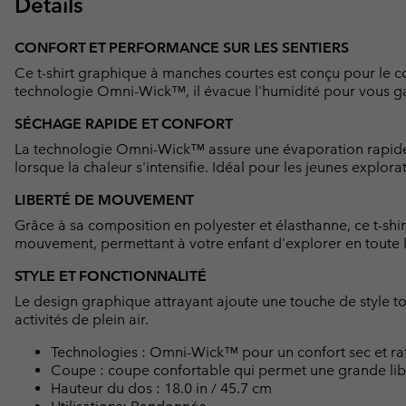
Détails
CONFORT ET PERFORMANCE SUR LES SENTIERS
Ce t-shirt graphique à manches courtes est conçu pour le c
technologie Omni-Wick™, il évacue l'humidité pour vous gar
SÉCHAGE RAPIDE ET CONFORT
La technologie Omni-Wick™ assure une évaporation rapide 
lorsque la chaleur s'intensifie. Idéal pour les jeunes explora
LIBERTÉ DE MOUVEMENT
Grâce à sa composition en polyester et élasthanne, ce t-shirt
mouvement, permettant à votre enfant d'explorer en toute l
STYLE ET FONCTIONNALITÉ
Le design graphique attrayant ajoute une touche de style to
activités de plein air.
Technologies : Omni-Wick™ pour un confort sec et raf
Coupe : coupe confortable qui permet une grande li
Hauteur du dos : 18.0 in / 45.7 cm