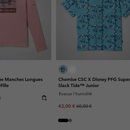
que Manches Longues
Chemise CSC X Disney PFG Supe
Fille
Slack Tide™ Junior
Evacue l'humidité
r price:
€
Sale price:
Regular price:
42,00 €
60,00 €