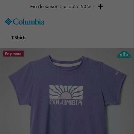
Fin de saison : jusqu'à -50 % !
SKIP
Columbia
TO
Sportswear
CONTENT
T-Shirts
SKIP
TO
MAIN
En promo
NAV
SKIP
TO
SEARCH