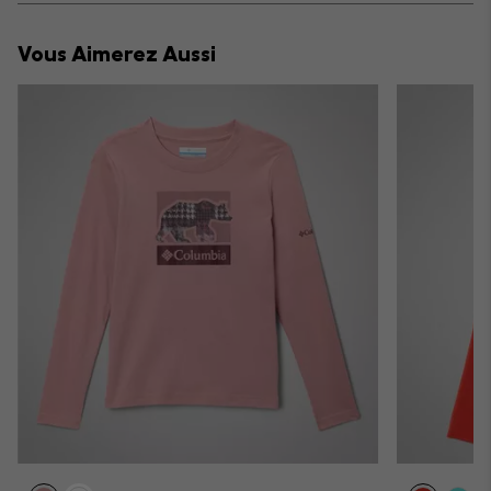
or
collap
Vous Aimerez Aussi
sectio