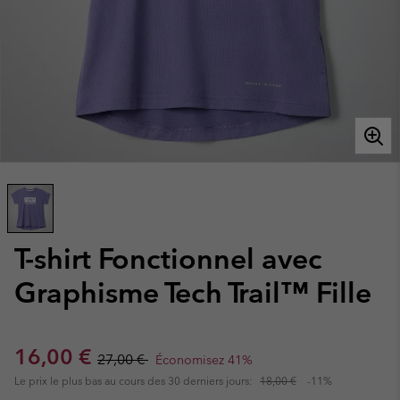
T-shirt Fonctionnel avec
Graphisme Tech Trail™ Fille
Sale price:
Regular price:
16,00 €
27,00 €
Économisez 41%
Le prix le plus bas au cours des 30 derniers jours:
18,00 €
-11%