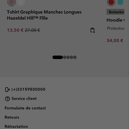
T-shirt Graphique Manches Longues
Bestseller
Hazeldel Hill™ Fille
Hoodie Chi
Protection s
Sale price:
Regular price:
13,50 €
27,00 €
Minimum sa
34,00 €
-
(+)33159500000
Service client
Formulaire de contact
Retours
Rétractation