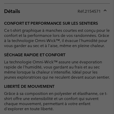
Détails
Réf.
2154571
Expan
or
CONFORT ET PERFORMANCE SUR LES SENTIERS
collap
Ce t-shirt graphique à manches courtes est conçu pour le
sectio
confort et la performance lors de vos randonnées. Grâce
à la technologie Omni-Wick™, il évacue l'humidité pour
vous garder au sec et à l'aise, même en pleine chaleur.
SÉCHAGE RAPIDE ET CONFORT
La technologie Omni-Wick™ assure une évaporation
rapide de l'humidité, vous gardant au frais et au sec
même lorsque la chaleur s'intensifie. Idéal pour les
jeunes exploratrices qui ne reculent devant aucun sentier.
LIBERTÉ DE MOUVEMENT
Grâce à sa composition en polyester et élasthanne, ce t-
shirt offre une extensibilité et un confort qui suivent
chaque mouvement, permettant à votre enfant
d'explorer en toute liberté.