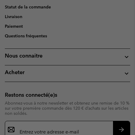
Statut de la commande
Livraison
Paiement
Questions fréquentes
Nous connaitre
Acheter
Restons connecté(e)s
Abonnez-vous à notre newsletter et obtenez une remise de 10 %
sur votre première commande dès 120 € d’achats sur les articles
non soldés.
Inscription
par