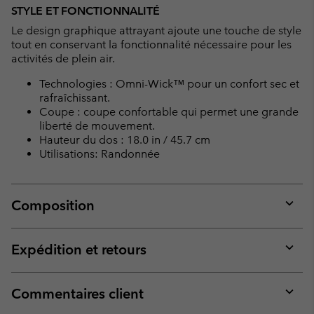
STYLE ET FONCTIONNALITÉ
Le design graphique attrayant ajoute une touche de style
tout en conservant la fonctionnalité nécessaire pour les
activités de plein air.
Technologies : Omni-Wick™ pour un confort sec et
rafraîchissant.
Coupe : coupe confortable qui permet une grande
liberté de mouvement.
Hauteur du dos : 18.0 in / 45.7 cm
Utilisations: Randonnée
Composition
Expan
or
collap
Expédition et retours
sectio
Expan
or
collap
Commentaires client
sectio
Expan