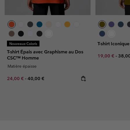
T-shirt Iconi
Nouveaux Coloris
T-shirt Épais avec Graphisme au Dos
Minimum sale p
Maxi
19,00 €
-
38,0
CSC™ Homme
Matière épaisse
Minimum sale price:
Maximum price:
24,00 €
-
40,00 €