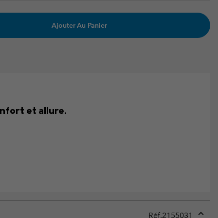
Ajouter Au Panier
nfort et allure.
Réf.
2155031