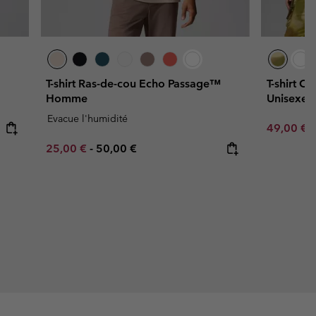
T-shirt Ras-de-cou Echo Passage™
T-shirt C
Homme
Unisexe
Evacue l'humidité
Sale price
R
49,00 €
7
Minimum sale price:
Maximum price:
25,00 €
-
50,00 €