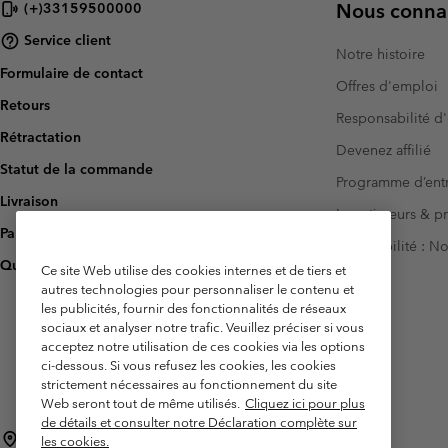
Nous connai
(+)33159500000
Service client
Notre histoire
Formulaire de contact
Offres d'emploi
Retours
Responsabilité d'
Rétractation
Devenez affilié
Statut de la commande
Programme d’entr
Livraison
Investisseurs & p
Paiement
Accessibilité : 
Questions fréquentes
Ce site Web utilise des cookies internes et de tiers et
autres technologies pour personnaliser le contenu et
les publicités, fournir des fonctionnalités de réseaux
sociaux et analyser notre trafic. Veuillez préciser si vous
acceptez notre utilisation de ces cookies via les options
ci-dessous. Si vous refusez les cookies, les cookies
strictement nécessaires au fonctionnement du site
Web seront tout de même utilisés.
Cliquez ici pour plus
de détails et consulter notre Déclaration complète sur
France
les cookies.