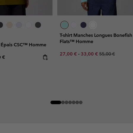
T-shirt Manches Longues Bonefish
Flats™ Homme
que Épais CSC™ Homme
Minimum sale price:
Maximum sale price:
Regular price:
27,00 €
-
33,00 €
55,00 €
rice:
mum price:
0 €