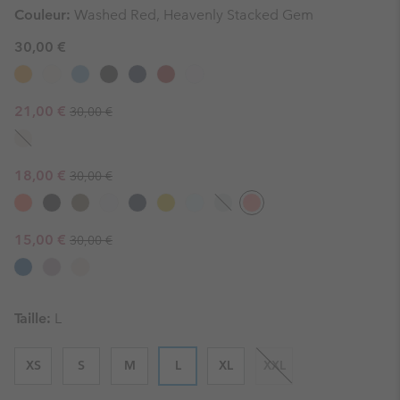
Couleur:
Washed Red, Heavenly Stacked Gem
30,00 €
Regular price:
Sale price:
21,00 €
30,00 €
Regular price:
Sale price:
18,00 €
30,00 €
Regular price:
Sale price:
15,00 €
30,00 €
Taille:
L
XS
S
M
L
XL
XXL