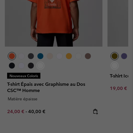
T-shirt I
Nouveaux Coloris
T-shirt Épais avec Graphisme au Dos
Minimum sa
19,00 €
-
CSC™ Homme
Matière épaisse
Minimum sale price:
Maximum price:
24,00 €
-
40,00 €