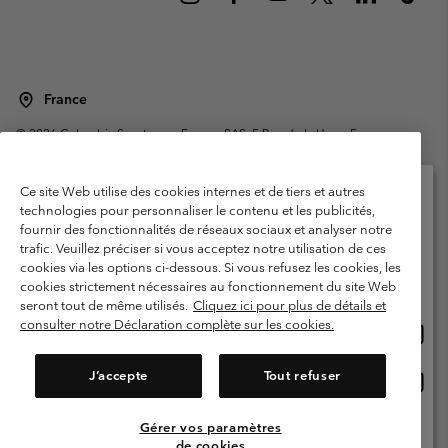
France
©
2026
Columbia Sportswear Europe SAS. 5 Rue de la Haye, Espace
Européen de l'entreprise 67300 Schiltigheim, France. Tous droits réservés.
Conditions d'utilisation
Conditions Générales de Vente
Ce site Web utilise des cookies internes et de tiers et autres
Garanties Légales
Politique de confidentialité
technologies pour personnaliser le contenu et les publicités,
fournir des fonctionnalités de réseaux sociaux et analyser notre
Veuillez sélectionner votre pays d’expédition et
Conditions d'utilisation - Membres
trafic. Veuillez préciser si vous acceptez notre utilisation de ces
votre langue
cookies via les options ci-dessous. Si vous refusez les cookies, les
Conditions D'utilisation - Contenu généré par l'utilisateur
Impressum
Achats en ligne disponibles
cookies strictement nécessaires au fonctionnement du site Web
Cookies
Public CBCR
seront tout de même utilisés.
Cliquez ici pour plus de détails et
consulter notre Déclaration complète sur les cookies.
Achat
United States
en
Service client: Lun - Sam de 9h à 13h et de 14h à 18h
(+)33159500000
ligne
J’accepte
Tout refuser
Achat
France
dispon
en
ligne
Gérer vos paramètres
Voir Tous Les Pays
dispon
de cookies