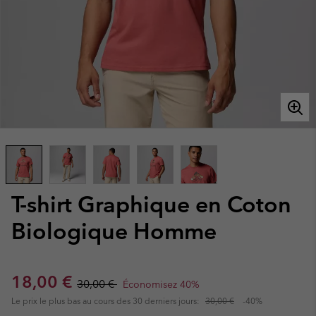
T-shirt Graphique en Coton
Biologique Homme
Sale price:
Regular price:
18,00 €
30,00 €
Économisez 40%
Le prix le plus bas au cours des 30 derniers jours:
30,00 €
-40%