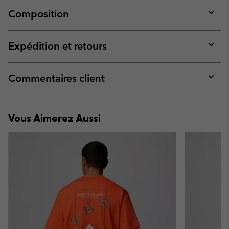
Composition
Expan
or
collap
Expédition et retours
sectio
Expan
or
collap
Commentaires client
sectio
Expan
or
collap
Vous Aimerez Aussi
sectio