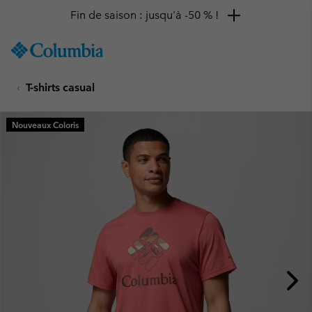
Fin de saison : jusqu'à -50 % !
SKIP
Columbia
TO
Sportswear
CONTENT
T-shirts casual
SKIP
TO
MAIN
Nouveaux Coloris
NAV
SKIP
TO
SEARCH