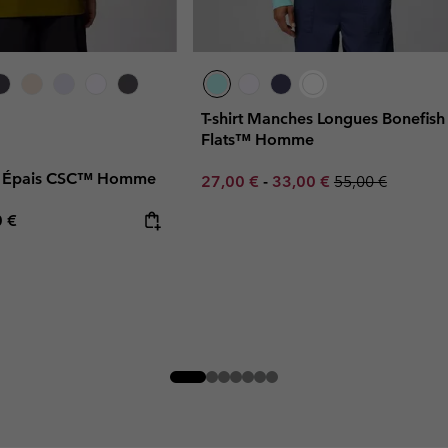
T-shirt Manches Longues Bonefish
Flats™ Homme
que Épais CSC™ Homme
Minimum sale price:
Maximum sale price:
Regular price:
27,00 €
-
33,00 €
55,00 €
rice:
mum price:
0 €