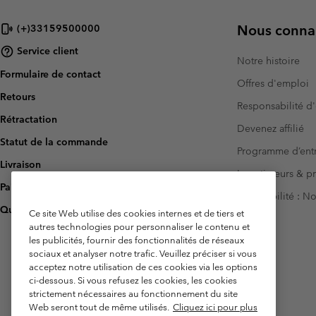
Nous connai
(+)33159500000
Service client
Notre histoire
Formulaire de contact
Offres d'emploi
Retours
Responsabilité d'
Rétractation
Devenez affilié
Statut de la commande
Programme d’entr
Livraison
Investisseurs & p
Paiement
Accessibilité : 
Questions fréquentes
Ce site Web utilise des cookies internes et de tiers et
autres technologies pour personnaliser le contenu et
les publicités, fournir des fonctionnalités de réseaux
sociaux et analyser notre trafic. Veuillez préciser si vous
acceptez notre utilisation de ces cookies via les options
ci-dessous. Si vous refusez les cookies, les cookies
strictement nécessaires au fonctionnement du site
Web seront tout de même utilisés.
Cliquez ici pour plus