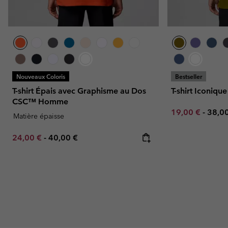
Nouveaux Coloris
Bestseller
T-shirt Épais avec Graphisme au Dos
T-shirt Iconi
CSC™ Homme
Minimum sale p
Maxi
19,00 €
-
38,0
Matière épaisse
Minimum sale price:
Maximum price:
24,00 €
-
40,00 €