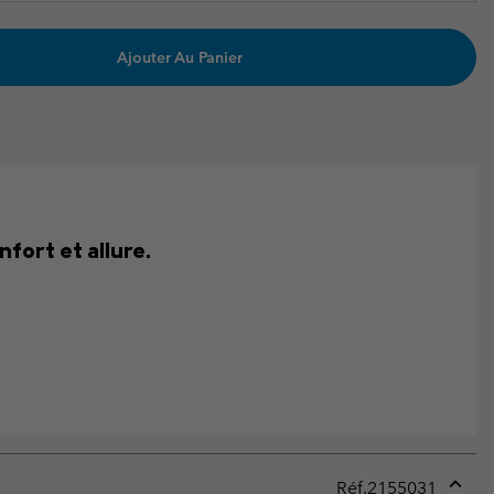
Ajouter Au Panier
nfort et allure.
Réf.
2155031