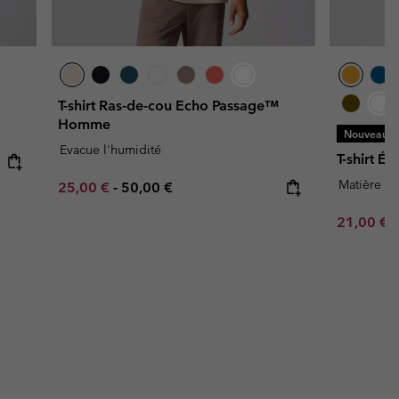
T-shirt Ras-de-cou Echo Passage™
Homme
Nouveaux C
Evacue l'humidité
T-shirt 
Matière ép
Minimum sale price:
Maximum price:
25,00 €
-
50,00 €
Minimum s
21,00 €