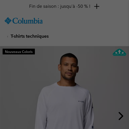
Fin de saison : jusqu'à -50 % !
SKIP
Columbia
TO
Sportswear
CONTENT
T-shirts techniques
SKIP
TO
MAIN
Nouveaux Coloris
NAV
SKIP
TO
SEARCH