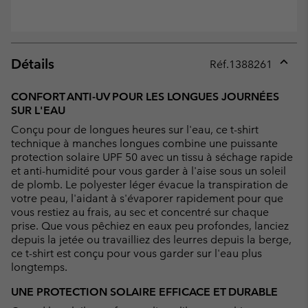
Détails
Réf.
1388261
Expan
or
CONFORT ANTI-UV POUR LES LONGUES JOURNÉES
collap
SUR L'EAU
sectio
Conçu pour de longues heures sur l'eau, ce t-shirt
technique à manches longues combine une puissante
protection solaire UPF 50 avec un tissu à séchage rapide
et anti-humidité pour vous garder à l'aise sous un soleil
de plomb. Le polyester léger évacue la transpiration de
votre peau, l'aidant à s'évaporer rapidement pour que
vous restiez au frais, au sec et concentré sur chaque
prise. Que vous pêchiez en eaux peu profondes, lanciez
depuis la jetée ou travailliez des leurres depuis la berge,
ce t-shirt est conçu pour vous garder sur l'eau plus
longtemps.
UNE PROTECTION SOLAIRE EFFICACE ET DURABLE