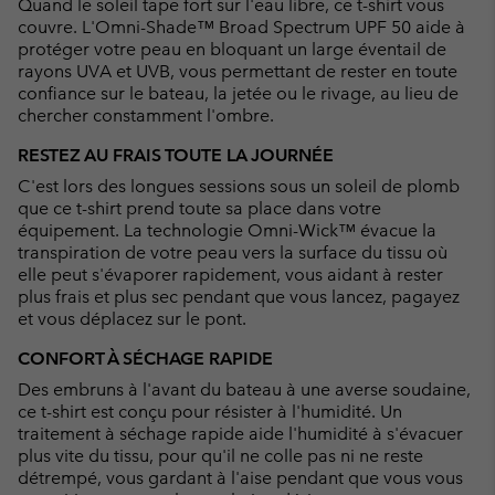
Quand le soleil tape fort sur l'eau libre, ce t-shirt vous
couvre. L'Omni-Shade™ Broad Spectrum UPF 50 aide à
protéger votre peau en bloquant un large éventail de
rayons UVA et UVB, vous permettant de rester en toute
confiance sur le bateau, la jetée ou le rivage, au lieu de
chercher constamment l'ombre.
RESTEZ AU FRAIS TOUTE LA JOURNÉE
C'est lors des longues sessions sous un soleil de plomb
que ce t-shirt prend toute sa place dans votre
équipement. La technologie Omni-Wick™ évacue la
transpiration de votre peau vers la surface du tissu où
elle peut s'évaporer rapidement, vous aidant à rester
plus frais et plus sec pendant que vous lancez, pagayez
et vous déplacez sur le pont.
CONFORT À SÉCHAGE RAPIDE
Des embruns à l'avant du bateau à une averse soudaine,
ce t-shirt est conçu pour résister à l'humidité. Un
traitement à séchage rapide aide l'humidité à s'évacuer
plus vite du tissu, pour qu'il ne colle pas ni ne reste
détrempé, vous gardant à l'aise pendant que vous vous