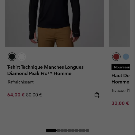
T-shirt Technique Manches Longues
Nouveaux Co
Diamond Peak Pro™ Homme
Haut Demi-
Homme
Rafraîchissant
Evacue l'hu
Sale price:
Regular price:
64,00 €
80,00 €
Minimum sa
32,00 €
-