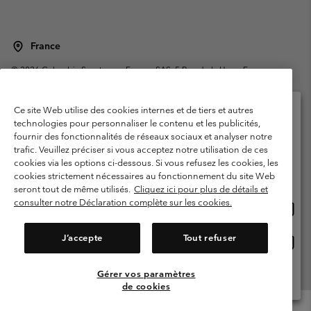
France
©
2026
Columbia Sportswear Europe SAS. 5 Rue de la Haye, Espace
Européen de l'entreprise 67300 Schiltigheim, France. Tous droits réservés.
Conditions d'utilisation
Conditions Générales de Vente
Ce site Web utilise des cookies internes et de tiers et autres
Garanties Légales
Politique de confidentialité
technologies pour personnaliser le contenu et les publicités,
fournir des fonctionnalités de réseaux sociaux et analyser notre
Veuillez sélectionner votre pays d’expédition et
Conditions d'utilisation - Membres
trafic. Veuillez préciser si vous acceptez notre utilisation de ces
votre langue
cookies via les options ci-dessous. Si vous refusez les cookies, les
Conditions D'utilisation - Contenu généré par l'utilisateur
Impressum
Achats en ligne disponibles
cookies strictement nécessaires au fonctionnement du site Web
Cookies
Public CBCR
seront tout de même utilisés.
Cliquez ici pour plus de détails et
consulter notre Déclaration complète sur les cookies.
Achat
United States
en
Service client: Lun - Sam de 9h à 13h et de 14h à 18h
(+)33159500000
ligne
J’accepte
Tout refuser
Achat
France
dispon
en
ligne
Gérer vos paramètres
Voir Tous Les Pays
dispon
de cookies