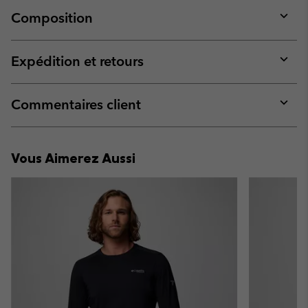
Composition
Expan
or
collap
Expédition et retours
sectio
Expan
or
collap
Commentaires client
sectio
Expan
or
collap
Vous Aimerez Aussi
sectio