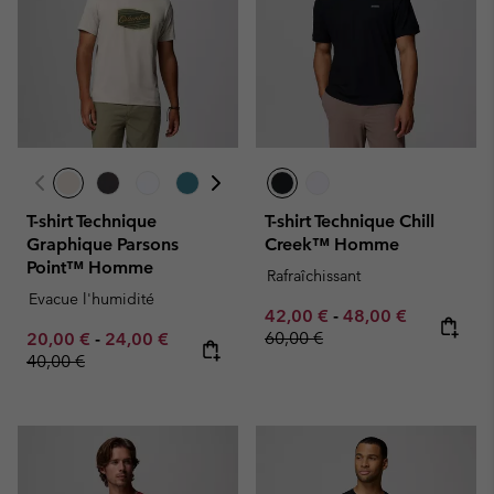
T-shirt Technique
T-shirt Technique Chill
Graphique Parsons
Creek™ Homme
Point™ Homme
Rafraîchissant
Evacue l'humidité
Minimum sale price:
Maximum sale pric
Regular pr
42,00 €
-
48,00 €
Minimum sale price:
Maximum sale price:
Regular price:
60,00 €
20,00 €
-
24,00 €
40,00 €