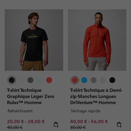
T-shirt Technique
T-shirt Technique à Demi-
Graphique Léger Zero
zip Manches Longues
Rules™ Homme
DriVenture™ Homme
Rafraîchissant
Séchage rapide
Minimum sale price:
Maximum sale price:
Regular price:
Minimum sale price:
Maximum sale pric
Regular pr
20,00 €
-
28,00 €
40,00 €
-
56,00 €
40,00 €
80,00 €