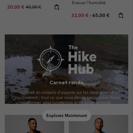
Evacue l'humidité
Sale price:
Regular price:
20,00 €
40,00 €
Minimum sale price:
Maximum price:
32,00 €
-
65,00 €
Carnet rando
Astuces et conseils d'experts sur les itinéraires et
l'équipement : tout ce que vous devez savoir pour mieux
randonner, plus longtemps et en toute sérénité.
Explorez Maintenant