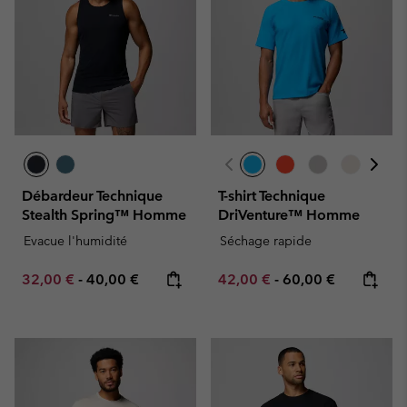
Débardeur Technique
T-shirt Technique
Stealth Spring™ Homme
DriVenture™ Homme
Evacue l'humidité
Séchage rapide
Minimum sale price:
Maximum price:
Minimum sale price:
Maximum price:
32,00 €
-
40,00 €
42,00 €
-
60,00 €