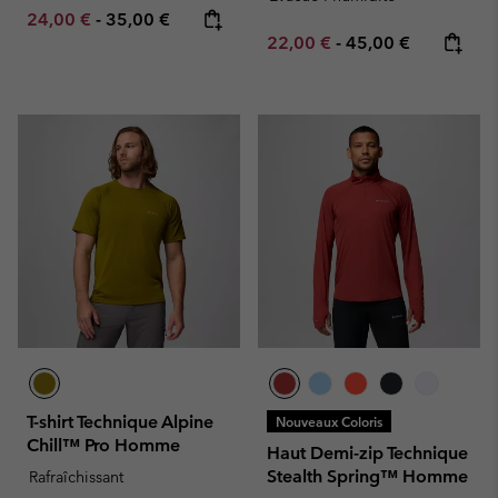
Minimum sale price:
Maximum price:
24,00 €
-
35,00 €
Minimum sale price:
Maximum price:
22,00 €
-
45,00 €
T-shirt Technique Alpine
Nouveaux Coloris
Chill™ Pro Homme
Haut Demi-zip Technique
Stealth Spring™ Homme
Rafraîchissant