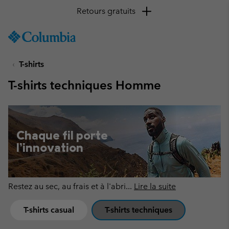
Retours gratuits
SKIP
Columbia
TO
Sportswear
CONTENT
T-shirts
SKIP
TO
T-shirts techniques Homme
MAIN
NAV
SKIP
TO
Chaque fil porte
SEARCH
l’innovation
Restez au sec, au frais et à l'abri
...
Lire la suite
T-shirts casual
T-shirts techniques