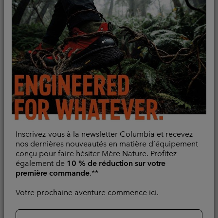
T-shirt Technique
T-shirt Tissé Chill Creek™
Manches Longues PFG
Homme
Inscrivez-vous à la newsletter Columbia et recevez
Uncharted™ Homme
Evacue l'humidité
nos dernières nouveautés en matière d’équipement
Evacue l'humidité
conçu pour faire hésiter Mère Nature. Profitez
Minimum sale price:
Maximum sale pric
Regular pr
42,00 €
-
49,00 €
également de
10 % de réduction sur votre
70,00 €
Sale price:
Regular price:
44,00 €
55,00 €
première commande
.**
Votre prochaine aventure commence ici.