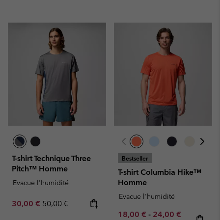
T-shirt Technique Three
Bestseller
Pitch™ Homme
T-shirt Columbia Hike™
Homme
Evacue l'humidité
Evacue l'humidité
Sale price:
Regular price:
30,00 €
50,00 €
Minimum sale price:
Maximum sale pric
Regular pr
18,00 €
-
24,00 €