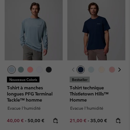
Nouveaux Coloris
Bestseller
T-shirt à manches
T-shirt technique
longues PFG Terminal
Thistletown Hills™
Tackle™ homme
Homme
Evacue l'humidité
Evacue l'humidité
Minimum sale price:
Maximum price:
Minimum sale price:
Maximum price:
40,00 €
-
50,00 €
21,00 €
-
35,00 €