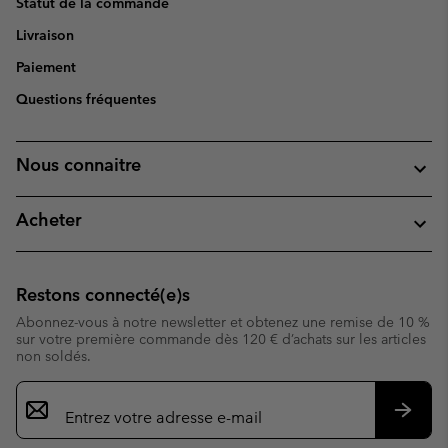
Statut de la commande
Livraison
Paiement
Questions fréquentes
Nous connaitre
Acheter
Restons connecté(e)s
Abonnez-vous à notre newsletter et obtenez une remise de 10 %
sur votre première commande dès 120 € d’achats sur les articles
non soldés.
Inscription
par
e-
S’abo