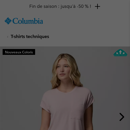
Fin de saison : jusqu'à -50 % !
SKIP
Columbia
TO
Sportswear
CONTENT
T-shirts techniques
SKIP
TO
MAIN
Nouveaux Coloris
NAV
SKIP
TO
SEARCH