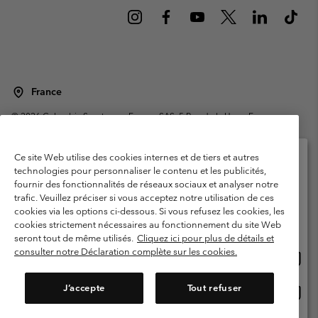
France
©
2026
Columbia Sportswear Europe SAS. 5 Rue de la Haye, Espace
Européen de l'entreprise 67300 Schiltigheim, France. Tous droits réservés.
Conditions d'utilisation
Conditions Générales de Vente
Ce site Web utilise des cookies internes et de tiers et autres
Garanties Légales
Politique de confidentialité
technologies pour personnaliser le contenu et les publicités,
fournir des fonctionnalités de réseaux sociaux et analyser notre
Veuillez sélectionner votre pays d’expédition et
Conditions d'utilisation - Membres
trafic. Veuillez préciser si vous acceptez notre utilisation de ces
votre langue
cookies via les options ci-dessous. Si vous refusez les cookies, les
Conditions D'utilisation - Contenu généré par l'utilisateur
Impressum
Achats en ligne disponibles
cookies strictement nécessaires au fonctionnement du site Web
Cookies
Public CBCR
seront tout de même utilisés.
Cliquez ici pour plus de détails et
consulter notre Déclaration complète sur les cookies.
Achat
United States
en
Service client: Lun - Sam de 9h à 13h et de 14h à 18h
(+)33159500000
ligne
J’accepte
Tout refuser
Achat
France
dispon
en