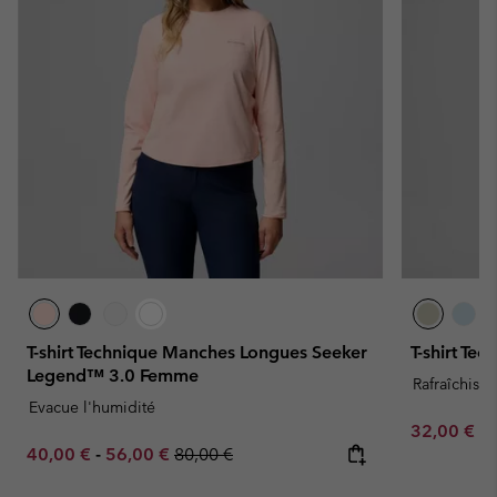
T-shirt Technique Manches Longues Seeker
T-shirt Te
Legend™ 3.0 Femme
Rafraîchissa
Evacue l'humidité
Minimum sa
32,00 €
-
Minimum sale price:
Maximum sale price:
Regular price:
40,00 €
-
56,00 €
80,00 €