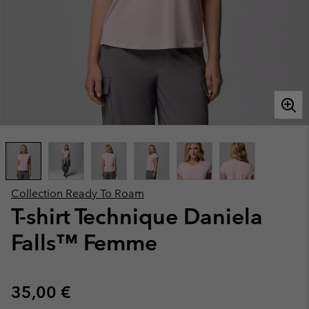
Collection Ready To Roam
T-shirt Technique Daniela
Falls™ Femme
Regular price:
35,00 €