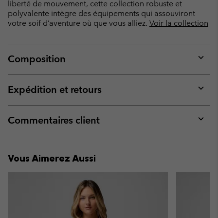
liberté de mouvement, cette collection robuste et
polyvalente intègre des équipements qui assouviront
votre soif d’aventure où que vous alliez.
Voir la collection
Composition
Expan
or
collap
Expédition et retours
sectio
Expan
or
collap
Commentaires client
sectio
Expan
or
collap
Vous Aimerez Aussi
sectio