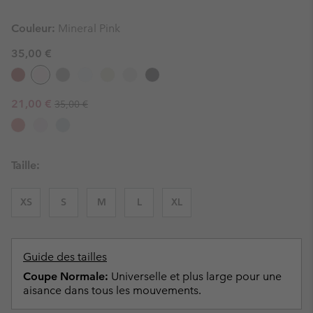
Couleur:
Mineral Pink
35,00 €
Regular price:
Sale price:
21,00 €
35,00 €
Taille:
XS
S
M
L
XL
Guide des tailles
Coupe Normale:
Universelle et plus large pour une
aisance dans tous les mouvements.