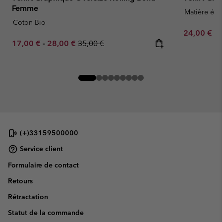
Femme
Matière épa
Coton Bio
Minimum sa
24,00 €
-
Minimum sale price:
Maximum sale price:
Regular price:
17,00 €
-
28,00 €
35,00 €
(+)33159500000
Service client
Formulaire de contact
Retours
Rétractation
Statut de la commande