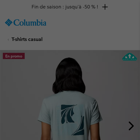
Fin de saison : jusqu'à -50 % !
SKIP
Columbia
TO
Sportswear
CONTENT
T-shirts casual
SKIP
TO
MAIN
En promo
NAV
SKIP
TO
SEARCH