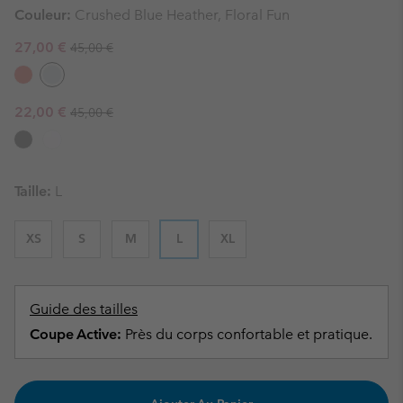
Couleur:
Crushed Blue Heather, Floral Fun
Regular price:
Sale price:
27,00 €
45,00 €
Regular price:
Sale price:
22,00 €
45,00 €
Taille:
L
XS
S
M
L
XL
Guide des tailles
Coupe Active:
Près du corps confortable et pratique.