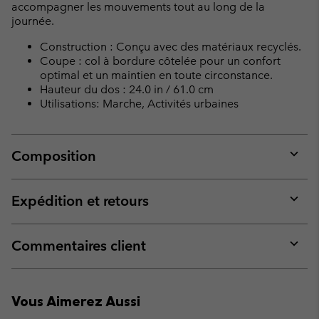
accompagner les mouvements tout au long de la
journée.
Construction : Conçu avec des matériaux recyclés.
Coupe : col à bordure côtelée pour un confort
optimal et un maintien en toute circonstance.
Hauteur du dos : 24.0 in / 61.0 cm
Utilisations: Marche, Activités urbaines
Composition
Expan
or
collap
Expédition et retours
sectio
Expan
or
collap
Commentaires client
sectio
Expan
or
collap
Vous Aimerez Aussi
sectio