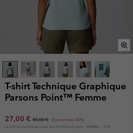
T-shirt Technique Graphique
Parsons Point™ Femme
Sale price:
Regular price:
27,00 €
45,00 €
Économisez 40%
Le prix le plus bas au cours des 30 derniers jours:
31,00 €
-13%