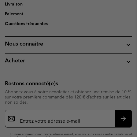
Livraison
Paiement
Questions fréquentes
Nous connaitre
Acheter
Restons connecté(e)s
Abonnez-vous à notre newsletter et obtenez une remise de 10 %
sur votre première commande dès 120 € d’achats sur les articles
non soldés.
Inscription
par
e-
S’abo
mail
En nous communiquant votre adresse e-mail, vous vous inscrivez à notre newsletter et