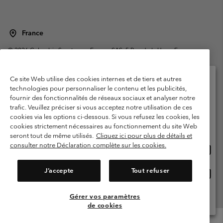
France
©
2026
Columbia Sportswear Europe SAS. 5 Rue de la Haye, Espace
Européen de l'entreprise 67300 Schiltigheim, France. Tous droits réservés.
Conditions d'utilisation
Conditions Générales de Vente
Ce site Web utilise des cookies internes et de tiers et autres
Garanties Légales
Politique de confidentialité
technologies pour personnaliser le contenu et les publicités,
fournir des fonctionnalités de réseaux sociaux et analyser notre
Veuillez sélectionner votre pays d’expédition et
Conditions d'utilisation - Membres
trafic. Veuillez préciser si vous acceptez notre utilisation de ces
votre langue
cookies via les options ci-dessous. Si vous refusez les cookies, les
Conditions D'utilisation - Contenu généré par l'utilisateur
Impressum
Achats en ligne disponibles
cookies strictement nécessaires au fonctionnement du site Web
Cookies
Public CBCR
seront tout de même utilisés.
Cliquez ici pour plus de détails et
consulter notre Déclaration complète sur les cookies.
Achat
United States
en
Service client: Lun - Sam de 9h à 13h et de 14h à 18h
(+)33159500000
ligne
J’accepte
Tout refuser
Achat
France
dispon
en
ligne
Gérer vos paramètres
Voir Tous Les Pays
dispon
de cookies