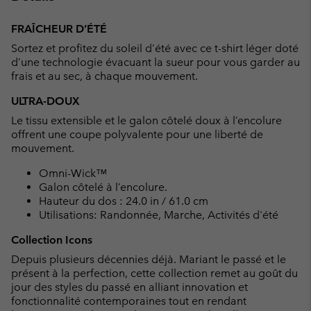
Expan
or
FRAÎCHEUR D’ÉTÉ
collap
Sortez et profitez du soleil d’été avec ce t-shirt léger doté
sectio
d’une technologie évacuant la sueur pour vous garder au
frais et au sec, à chaque mouvement.
ULTRA-DOUX
Le tissu extensible et le galon côtelé doux à l’encolure
offrent une coupe polyvalente pour une liberté de
mouvement.
Omni-Wick™
Galon côtelé à l’encolure.
Hauteur du dos : 24.0 in / 61.0 cm
Utilisations: Randonnée, Marche, Activités d'été
Collection Icons
Depuis plusieurs décennies déjà. Mariant le passé et le
présent à la perfection, cette collection remet au goût du
jour des styles du passé en alliant innovation et
fonctionnalité contemporaines tout en rendant