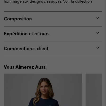
hommage aux designs classiques.
Voir la collection
Composition
Expan
or
collap
Expédition et retours
sectio
Expan
or
collap
Commentaires client
sectio
Expan
or
collap
Vous Aimerez Aussi
sectio