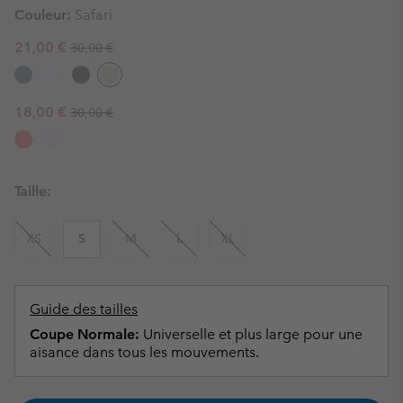
Couleur:
Safari
Regular price:
Sale price:
21,00 €
30,00 €
Regular price:
Sale price:
18,00 €
30,00 €
Taille:
XS
S
M
L
XL
Guide des tailles
Coupe Normale:
Universelle et plus large pour une
aisance dans tous les mouvements.