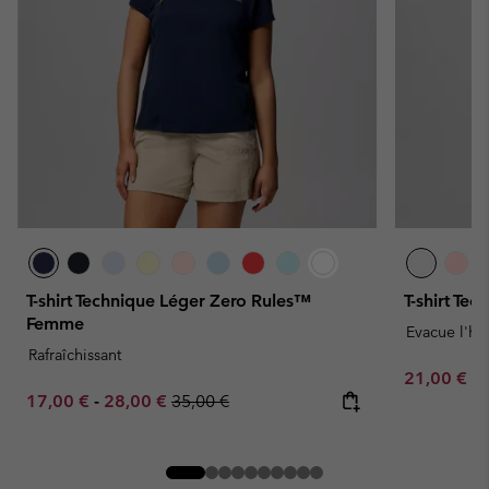
T-shirt Technique Léger Zero Rules™
T-shirt Te
Femme
Evacue l'hu
Rafraîchissant
Minimum sa
21,00 €
-
Minimum sale price:
Maximum sale price:
Regular price:
17,00 €
-
28,00 €
35,00 €