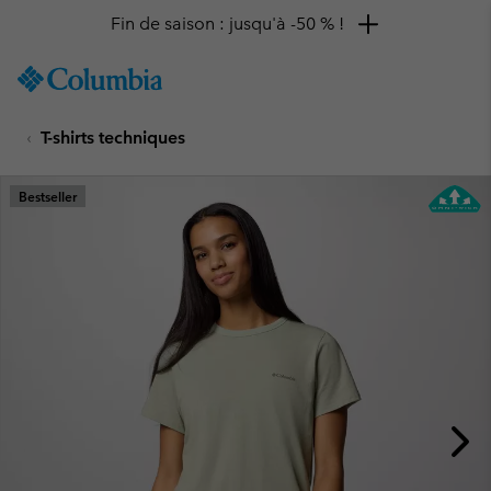
Fin de saison : jusqu'à -50 % !
SKIP
Columbia
TO
Sportswear
CONTENT
T-shirts techniques
SKIP
TO
MAIN
Bestseller
NAV
SKIP
TO
SEARCH