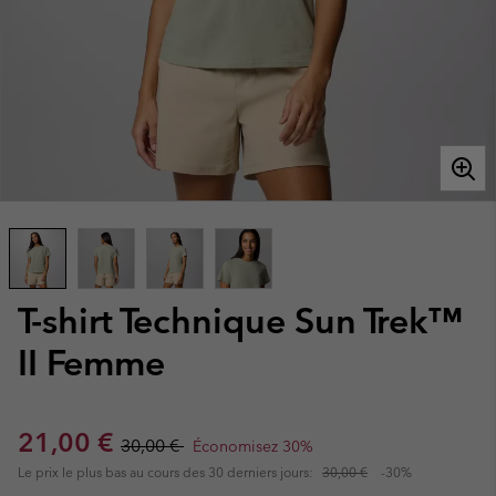
T-shirt Technique Sun Trek™
II Femme
Sale price:
Regular price:
21,00 €
30,00 €
Économisez 30%
Le prix le plus bas au cours des 30 derniers jours:
30,00 €
-30%