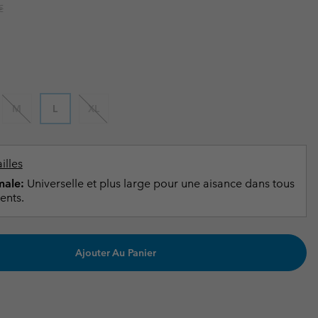
ours de cou
ours de cou
r price:
€
Guide Des Articles Imperméables
Guide Des Articles Imperméables
i & d'hiver
i & d'Hiver
 grandes tailles
articles femme
articles homme
M
L
XL
illes
ale:
Universelle et plus large pour une aisance dans tous
ents.
Ajouter Au Panier