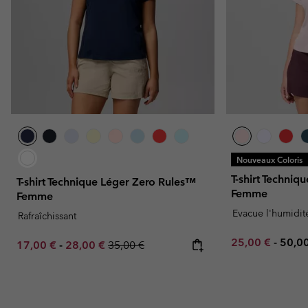
Nouveaux Coloris
T-shirt Techniq
T-shirt Technique Léger Zero Rules™
Femme
Femme
Evacue l'humidit
Rafraîchissant
Minimum sale p
Maxi
25,00 €
-
50,0
Minimum sale price:
Maximum sale price:
Regular price:
17,00 €
-
28,00 €
35,00 €