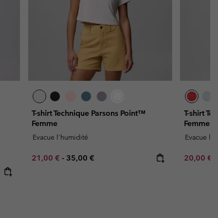
T-shirt Technique Parsons Point™
T-shirt T
Femme
Femme
Evacue l'humidité
Evacue l'h
Minimum sale price:
Maximum price:
Minimum s
21,00 €
-
35,00 €
20,00 €