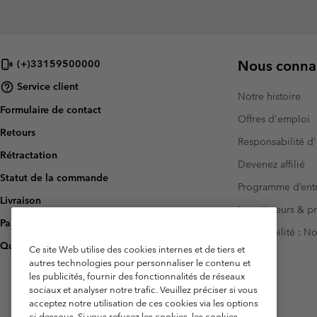
Nous connai
(+)33159500000
Service client
Notre histoire
Formulaire de contact
Offres d'emploi
Retours
Responsabilité d'
Rétractation
Devenez affilié
Statut de la commande
Programme d’entr
Livraison
Investisseurs & p
Paiement
Accessibilité : 
Questions fréquentes
Ce site Web utilise des cookies internes et de tiers et
autres technologies pour personnaliser le contenu et
les publicités, fournir des fonctionnalités de réseaux
sociaux et analyser notre trafic. Veuillez préciser si vous
acceptez notre utilisation de ces cookies via les options
ci-dessous. Si vous refusez les cookies, les cookies