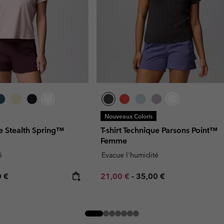
Nouveaux Coloris
ue Stealth Spring™
T-shirt Technique Parsons Point™
Femme
é
Evacue l'humidité
rice:
mum price:
Minimum sale price:
Maximum price:
0 €
21,00 €
-
35,00 €