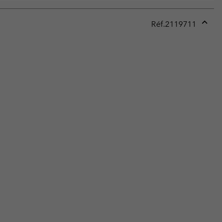
Réf.
2119711
Expan
or
collap
sectio