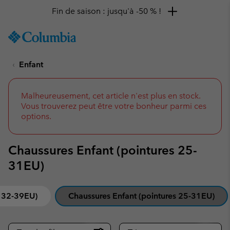
Remise de 10 % à saisir
SKIP
Columbia
TO
Sportswear
CONTENT
Enfant
SKIP
TO
MAIN
NAV
Malheureusement, cet article n'est plus en stock.
Vous trouverez peut être votre bonheur parmi ces
SKIP
options.
TO
SEARCH
Chaussures Enfant (pointures 25-
31EU)
s 32-39EU)
Chaussures Enfant (pointures 25-31EU)