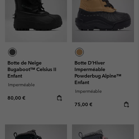
Botte de Neige
Botte D’Hiver
Bugaboot™ Celsius II
Imperméable
Enfant
Powderbug Alpine™
Enfant
Imperméable
Imperméable
Regular price:
80,00 €
Regular price:
75,00 €