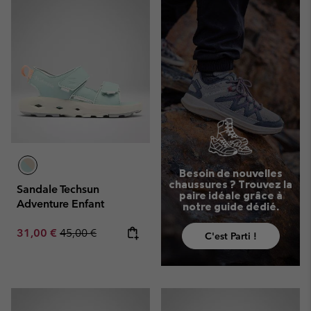
Besoin de nouvelles
chaussures ? Trouvez la
Sandale Techsun
paire idéale grâce à
Adventure Enfant
notre guide dédié.
Sale price:
Regular price:
31,00 €
45,00 €
C'est Parti !