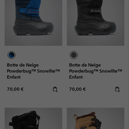
Botte de Neige
Botte de Neige
Powderbug™ Snowlite™
Powderbug™ Snowlite™
Enfant
Enfant
Regular price:
Regular price:
70,00 €
70,00 €