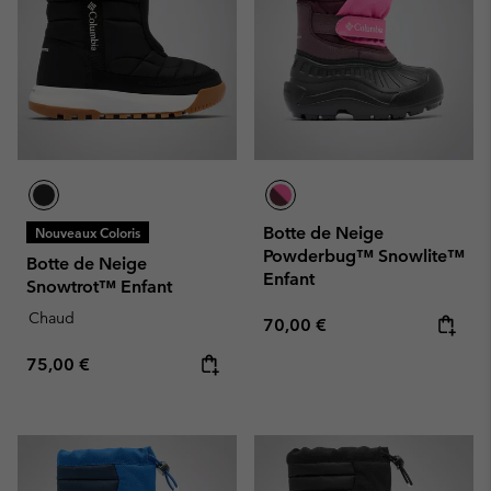
Botte de Neige
Nouveaux Coloris
Powderbug™ Snowlite™
Botte de Neige
Enfant
Snowtrot™ Enfant
Chaud
Regular price:
70,00 €
Regular price:
75,00 €