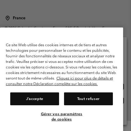
France
©
2026
Columbia Sportswear Europe SAS. 5 Rue de la Haye, Espace
Européen de l'entreprise 67300 Schiltigheim, France. Tous droits réservés.
Conditions d'utilisation
Conditions Générales de Vente
Ce site Web utilise des cookies internes et de tiers et autres
Garanties Légales
Politique de confidentialité
technologies pour personnaliser le contenu et les publicités,
fournir des fonctionnalités de réseaux sociaux et analyser notre
Veuillez sélectionner votre pays d’expédition et
Conditions d'utilisation - Membres
trafic. Veuillez préciser si vous acceptez notre utilisation de ces
votre langue
cookies via les options ci-dessous. Si vous refusez les cookies, les
Conditions D'utilisation - Contenu généré par l'utilisateur
Impressum
Achats en ligne disponibles
cookies strictement nécessaires au fonctionnement du site Web
Cookies
Public CBCR
seront tout de même utilisés.
Cliquez ici pour plus de détails et
consulter notre Déclaration complète sur les cookies.
Achat
United States
en
Service client: Lun - Sam de 9h à 13h et de 14h à 18h
(+)33159500000
ligne
J’accepte
Tout refuser
Achat
France
dispon
en
ligne
Gérer vos paramètres
Voir Tous Les Pays
dispon
de cookies