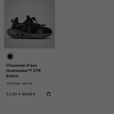
Chaussure d'eau
Drainmaker™ XTR
Enfant
Séchage rapide
Sale price:
Regular price:
52,00 €
65,00 €