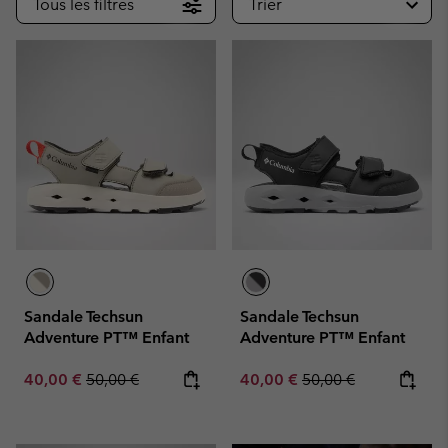
Tous les filtres
Trier
Sandale Techsun
Sandale Techsun
Adventure PT™ Enfant
Adventure PT™ Enfant
Sale price:
Regular price:
Sale price:
Regular price:
40,00 €
50,00 €
40,00 €
50,00 €