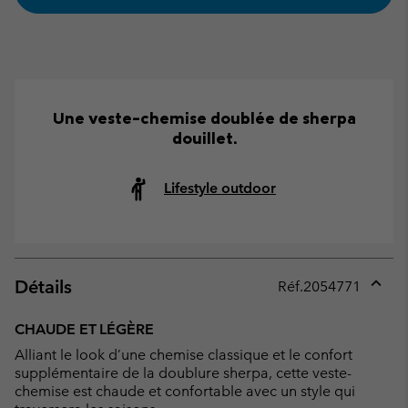
Une veste-chemise doublée de sherpa
douillet.
Lifestyle outdoor
Détails
Réf.
2054771
Expan
or
CHAUDE ET LÉGÈRE
collap
Alliant le look d’une chemise classique et le confort
sectio
supplémentaire de la doublure sherpa, cette veste-
chemise est chaude et confortable avec un style qui