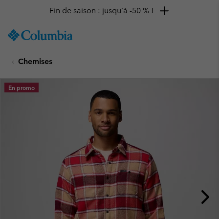
Fin de saison : jusqu'à -50 % !
SKIP
Columbia
TO
Sportswear
CONTENT
Chemises
SKIP
TO
MAIN
En promo
NAV
SKIP
TO
SEARCH