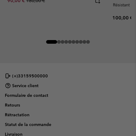
Sale price:
Regular price:
90,00 €
180,00 €
Résistant à 
Regular pr
100,00 €
(+)33159500000
Service client
Formulaire de contact
Retours
Rétractation
Statut de la commande
Livraison