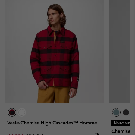
Veste-Chemise High Cascades™ Homme
Nouveaux Co
Chemise 