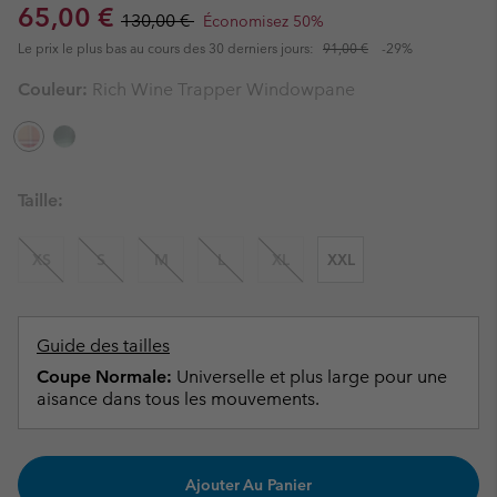
Sale price:
Regular price:
65,00 €
130,00 €
Économisez 50%
Le prix le plus bas au cours des 30 derniers jours:
91,00 €
-29%
Couleur:
Rich Wine Trapper Windowpane
Taille:
XS
S
M
L
XL
XXL
Guide des tailles
Coupe Normale:
Universelle et plus large pour une
aisance dans tous les mouvements.
Ajouter Au Panier