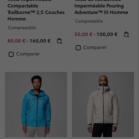
Compactable
Imperméable Pouring
Trailborne™ 2,5 Couches
Adventure™ III Homme
Homme
Compressible
Compressible
Minimum sale price:
Maximum price:
50,00 €
-
100,00 €
Minimum sale price:
Maximum price:
80,00 €
-
160,00 €
Comparer
Comparer