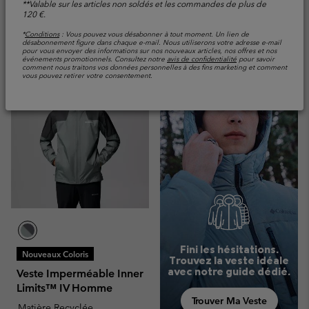
Comparer
**Valable sur les articles non soldés et les commandes de plus de
120 €.
Comparer
*
Conditions
: Vous pouvez vous désabonner à tout moment. Un lien de
désabonnement figure dans chaque e-mail. Nous utiliserons votre adresse e-mail
pour vous envoyer des informations sur nos nouveaux articles, nos offres et nos
événements promotionnels. Consultez notre
avis de confidentialité
pour savoir
comment nous traitons vos données personnelles à des fins marketing et comment
vous pouvez retirer votre consentement.
Fini les hésitations.
Nouveaux Coloris
Trouvez la veste idéale
avec notre guide dédié.
Veste Imperméable Inner
Limits™ IV Homme
Trouver Ma Veste
Matière Recyclée