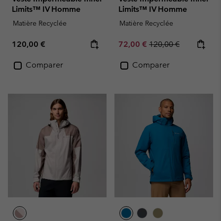
Limits™ IV Homme
Limits™ IV Homme
Matière Recyclée
Matière Recyclée
Regular price:
Sale price:
Regular price:
120,00 €
72,00 €
120,00 €
Comparer
Comparer