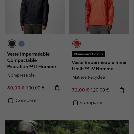
Veste Imperméable
Nouveaux Coloris
Compactable
Veste Imperméable Inner
Pouration™ II Homme
Limits™ IV Homme
Compressible
Matière Recyclée
Sale price:
Regular price:
80,00 €
100,00 €
Sale price:
Regular price:
72,00 €
120,00 €
Comparer
Comparer