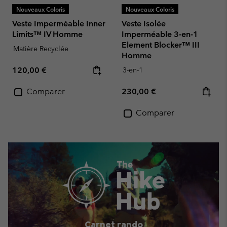
Nouveaux Coloris
Nouveaux Coloris
Veste Imperméable Inner
Veste Isolée
Limits™ IV Homme
Imperméable 3-en-1
Element Blocker™ III
Matière Recyclée
Homme
Regular price:
120,00 €
3-en-1
Regular price:
Comparer
230,00 €
Comparer
Carnet rando