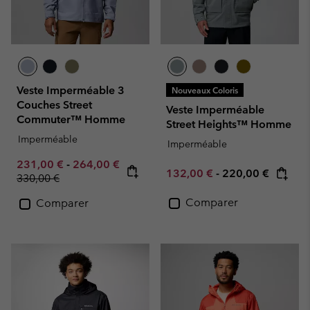
Veste Imperméable 3
Nouveaux Coloris
Couches Street
Veste Imperméable
Commuter™ Homme
Street Heights™ Homme
Imperméable
Imperméable
Minimum sale price:
Maximum sale price:
231,00 €
-
264,00 €
Minimum sale price:
Maximum price:
132,00 €
-
220,00 €
Regular price:
330,00 €
Comparer
Comparer