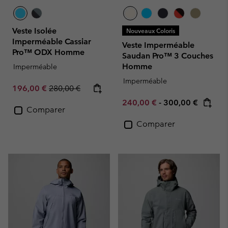
Veste Isolée
Nouveaux Coloris
Imperméable Cassiar
Veste Imperméable
Pro™ ODX Homme
Saudan Pro™ 3 Couches
Homme
Imperméable
Imperméable
Sale price:
Regular price:
196,00 €
280,00 €
Minimum sale price:
Maximum price:
240,00 €
-
300,00 €
Comparer
Comparer