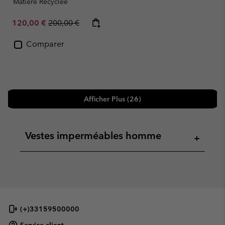
Matière Recyclée
Sale price:
Regular price:
120,00 €
200,00 €
Comparer
Afficher Plus (26)
Vestes imperméables homme
+
(+)33159500000
Service client