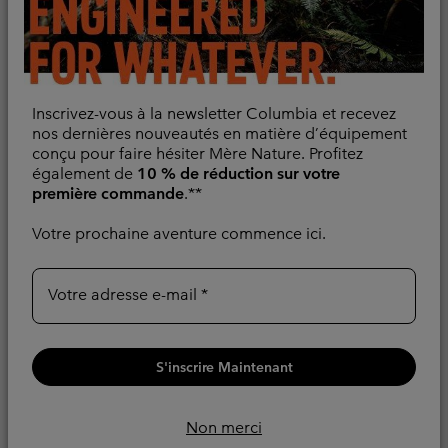
Inscrivez-vous à la newsletter Columbia et recevez
nos dernières nouveautés en matière d’équipement
conçu pour faire hésiter Mère Nature. Profitez
également de
10 % de réduction sur votre
première commande
.**
Votre prochaine aventure commence ici.
Votre adresse e-mail
Veste Imperméable
Nouveaux Coloris
Whistler Peak™ Homme
Veste Imperméable Inner
S'inscrire Maintenant
Limits™ IV Homme
Matière Recyclée
Matière Recyclée
Regular price:
300,00 €
Non merci
Regular price:
120,00 €