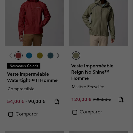
Veste Imperméable
Nouveaux Coloris
Reign No Shine™
Veste imperméable
Homme
Watertight™ II Homme
Matière Recyclée
Compressible
Sale price:
Regular price:
120,00 €
200,00 €
Minimum sale price:
Maximum price:
54,00 €
-
90,00 €
Comparer
Comparer