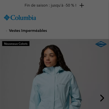
Fin de saison : jusqu'à -50 % !
SKIP
Columbia
TO
Sportswear
CONTENT
Vestes Imperméables
SKIP
TO
MAIN
Nouveaux Coloris
NAV
SKIP
TO
SEARCH