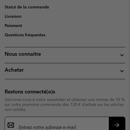
Statut de la commande
Livraison
Paiement
Questions fréquentes
Nous connaitre
Acheter
Restons connecté(e)s
Abonnez-vous à notre newsletter et obtenez une remise de 10 %
sur votre première commande dès 120 € d’achats sur les articles
non soldés.
Inscription
par