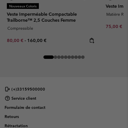
Veste Imp
Nouveaux Coloris
Veste Imperméable Compactable
Matière Rec
Trailborne™ 2,5 Couches Femme
Minimum sa
75,00 €
-
Compressible
Minimum sale price:
Maximum price:
80,00 €
-
160,00 €
(+)33159500000
Service client
Formulaire de contact
Retours
Rétractation