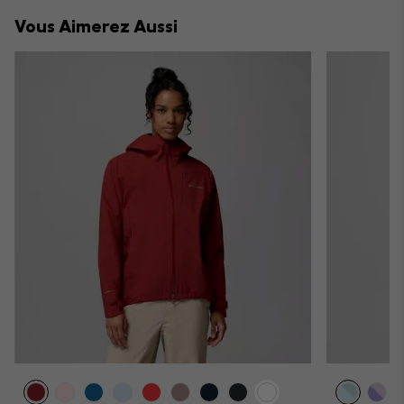
collap
Vous Aimerez Aussi
sectio