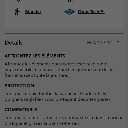
Marche
Omni-Tech™
Détails
Réf.
2117191
Expan
or
AFFRONTEZ LES ÉLÉMENTS
collap
Affrontez les éléments dans cette veste respirante
sectio
imperméable à coutures étanches qui vous garde au
frais et au sec toute la journée.
PROTECTION
Lorsque la pluie tombe, la capuche, l’ourlet et les
poignets réglables vous protègent des intempéries.
COMPACTABLE
Lorsque le temps s’améliore, compactez-la dans la poche
pratique et glissez-la dans votre sac.