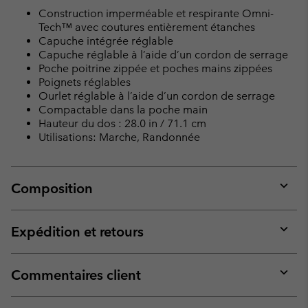
Construction imperméable et respirante Omni-
Tech™ avec coutures entièrement étanches
Capuche intégrée réglable
Capuche réglable à l’aide d’un cordon de serrage
Poche poitrine zippée et poches mains zippées
Poignets réglables
Ourlet réglable à l’aide d’un cordon de serrage
Compactable dans la poche main
Hauteur du dos : 28.0 in / 71.1 cm
Utilisations: Marche, Randonnée
Composition
Expan
or
collap
Expédition et retours
sectio
Expan
or
collap
Commentaires client
sectio
Expan
or