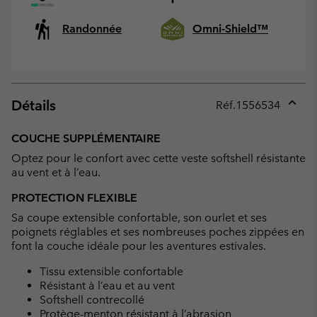
Randonnée
Omni-Shield™
Détails
Réf.
1556534
Expan
or
COUCHE SUPPLÉMENTAIRE
collap
Optez pour le confort avec cette veste softshell résistante
sectio
au vent et à l’eau.
PROTECTION FLEXIBLE
Sa coupe extensible confortable, son ourlet et ses
poignets réglables et ses nombreuses poches zippées en
font la couche idéale pour les aventures estivales.
Tissu extensible confortable
Résistant à l’eau et au vent
Softshell contrecollé
Protège-menton résistant à l’abrasion