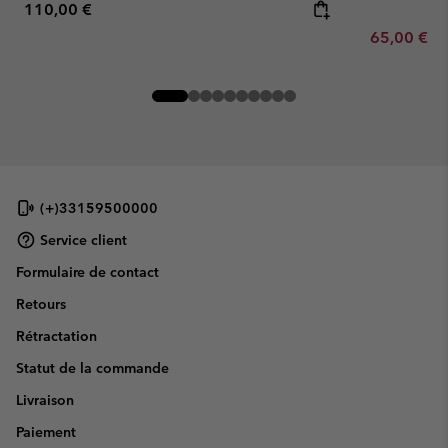
Regular price:
110,00 €
Minimum sa
65,00 €
-
(+)33159500000
Service client
Formulaire de contact
Retours
Rétractation
Statut de la commande
Livraison
Paiement