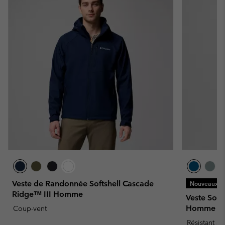
Veste de Randonnée Softshell Cascade
Nouveaux Co
Ridge™ III Homme
Veste Soft
Homme
Coup-vent
Résistant à 