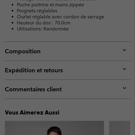
Poche poitrine et mains zippée
Poignets réglables
Ourlet réglable avec cordon de serrage
Hauteur du dos : 70.0cm
Utilisations: Randonnée
Composition
Expan
or
collap
Expédition et retours
sectio
Expan
or
collap
Commentaires client
sectio
Expan
or
collap
Vous Aimerez Aussi
sectio