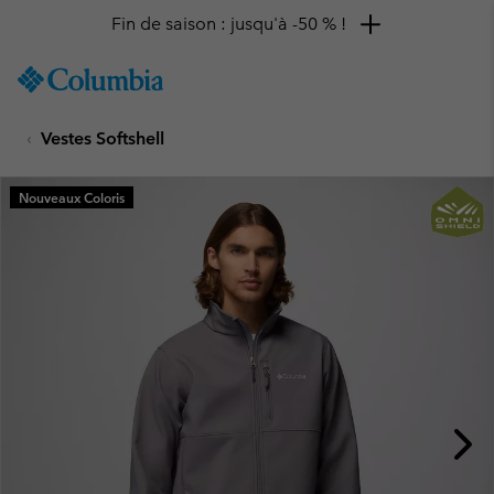
Fin de saison : jusqu'à -50 % !
SKIP
Columbia
TO
Sportswear
CONTENT
Vestes Softshell
SKIP
TO
MAIN
Nouveaux Coloris
NAV
SKIP
TO
SEARCH