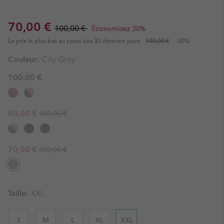
Sale price:
Regular price:
70,00 €
100,00 €
Économisez 30%
Le prix le plus bas au cours des 30 derniers jours:
100,00 €
-30%
Couleur:
City Grey
100,00 €
Regular price:
Sale price:
80,00 €
100,00 €
Regular price:
Sale price:
70,00 €
100,00 €
Taille:
XXL
S
M
L
XL
XXL