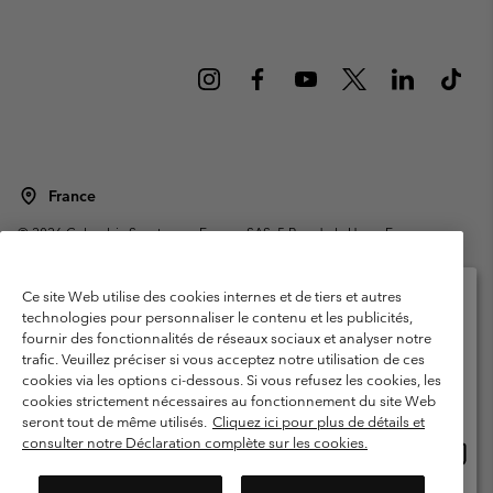
France
©
2026
Columbia Sportswear Europe SAS. 5 Rue de la Haye, Espace
Européen de l'entreprise 67300 Schiltigheim, France. Tous droits réservés.
Conditions d'utilisation
Conditions Générales de Vente
Ce site Web utilise des cookies internes et de tiers et autres
Garanties Légales
Politique de confidentialité
technologies pour personnaliser le contenu et les publicités,
fournir des fonctionnalités de réseaux sociaux et analyser notre
Veuillez sélectionner votre pays d’expédition et
Conditions d'utilisation - Membres
trafic. Veuillez préciser si vous acceptez notre utilisation de ces
votre langue
cookies via les options ci-dessous. Si vous refusez les cookies, les
Conditions D'utilisation - Contenu généré par l'utilisateur
Impressum
Achats en ligne disponibles
cookies strictement nécessaires au fonctionnement du site Web
Cookies
Public CBCR
seront tout de même utilisés.
Cliquez ici pour plus de détails et
consulter notre Déclaration complète sur les cookies.
Achat
United States
en
Service client: Lun - Sam de 9h à 13h et de 14h à 18h
(+)33159500000