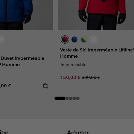
Veste de Ski Imperméable Liftlin
Homme
n Duvet Imperméable
e™ Homme
Imperméable
Sale price:
Regular price:
150,00 €
300,00 €
rice:
imum price:
,00 €
tre
Acheter