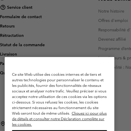
Service client
Notre histoire
Formulaire de contact
Offres d'emploi
Retours
Responsabilité d'
Rétractation
Devenez affilié
Statut de la commande
Programme d’entr
Livraison
Investisseurs & p
Paiement
Accessibilité : 
Questions fréquentes
Ce site Web utilise des cookies internes et de tiers et
autres technologies pour personnaliser le contenu et
les publicités, fournir des fonctionnalités de réseaux
sociaux et analyser notre trafic. Veuillez préciser si vous
acceptez notre utilisation de ces cookies via les options
ci-dessous. Si vous refusez les cookies, les cookies
strictement nécessaires au fonctionnement du site
Web seront tout de même utilisés.
Cliquez ici pour plus
de détails et consulter notre Déclaration complète sur
France
les cookies.