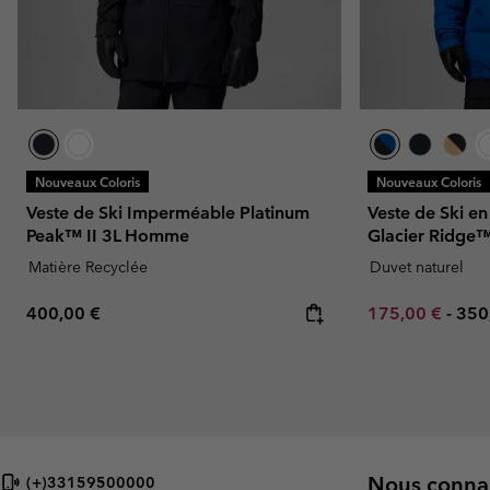
Nouveaux Coloris
Nouveaux Coloris
Veste de Ski Imperméable Platinum
Veste de Ski e
Peak™ II 3L Homme
Glacier Ridg
Matière Recyclée
Duvet naturel
Regular price:
Minimum sale p
Max
400,00 €
175,00 €
-
350
Nous connai
(+)33159500000