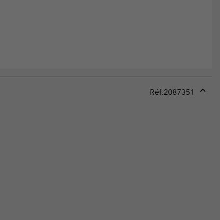
Réf.
2087351
Expan
or
collap
sectio