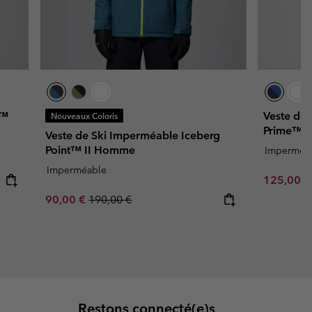
e™
Veste de
Nouveaux Coloris
Prime™ 
Veste de Ski Imperméable Iceberg
Point™ II Homme
Imperméa
Imperméable
Sale price
125,00 
Sale price:
Regular price:
90,00 €
190,00 €
Restons connecté(e)s