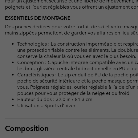
Pour un ajustement sécurisé et une liberté de mouvement, l
poignets et l’ourlet réglables vous offrent un ajustement co
ESSENTIELS DE MONTAGNE
Des poches dédiées pour votre forfait de ski et votre masq
mains zippées permettent de garder vos affaires en lieu sûr
Technologies : La construction imperméable et respi
une protection fiable contre les éléments. La doublu
conserve la chaleur là où vous en avez le plus besoin.
Conception : Capuche intégrée compatible avec un c
les bras, glissière centrale bidirectionnelle en PU et 
Caractéristiques : Le zip enduit de PU de la poche poit
poche de sécurité intérieure et la poche masque permet
vous. Poignets réglables, ourlet réglable à l’aide d’u
pouces pour vous protéger de la neige et du froid.
Hauteur du dos : 32.0 in / 81.3 cm
Utilisations: Sports d’hiver
Composition