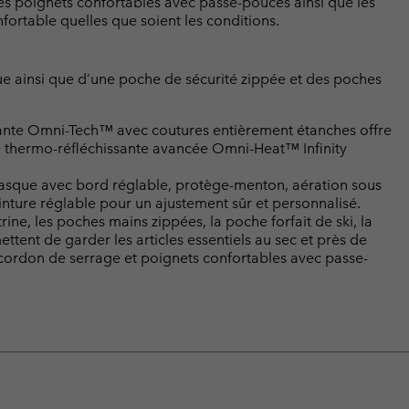
es poignets confortables avec passe-pouces ainsi que les
nfortable quelles que soient les conditions.
ue ainsi que d’une poche de sécurité zippée et des poches
.
rante Omni-Tech™ avec coutures entièrement étanches offre
re thermo-réfléchissante avancée Omni-Heat™ Infinity
asque avec bord réglable, protège-menton, aération sous
ceinture réglable pour un ajustement sûr et personnalisé.
rine, les poches mains zippées, la poche forfait de ski, la
tent de garder les articles essentiels au sec et près de
n cordon de serrage et poignets confortables avec passe-