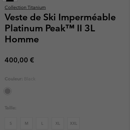
Collection Titanium
Veste de Ski Imperméable
Platinum Peak™ II 3L
Homme
Regular price:
400,00 €
Couleur:
Black
Taille:
S
M
L
XL
XXL