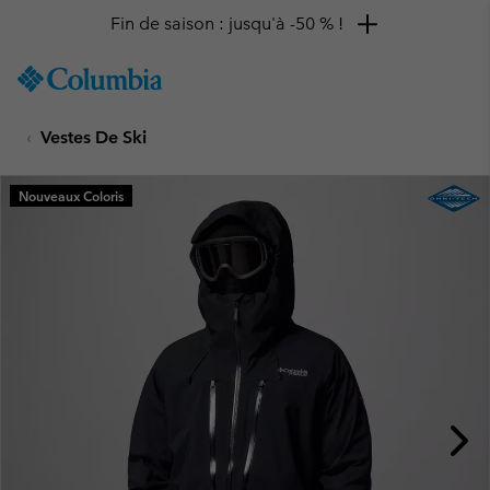
Fin de saison : jusqu'à -50 % !
SKIP
Columbia
TO
Sportswear
CONTENT
Vestes De Ski
SKIP
TO
MAIN
Nouveaux Coloris
NAV
SKIP
TO
SEARCH