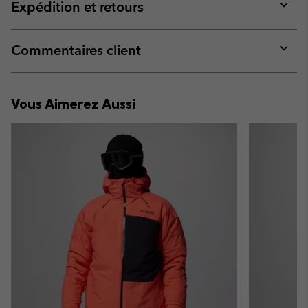
collap
Expédition et retours
sectio
Expan
or
collap
Commentaires client
sectio
Expan
or
collap
Vous Aimerez Aussi
sectio