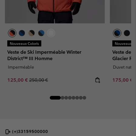
Nouveaux Coloris
Nouveaux Co
Veste de Ski Imperméable Winter
Veste de 
District™ III Homme
Glacier 
Imperméable
Duvet natur
Sale price:
Regular price:
Minimum sa
125,00 €
250,00 €
175,00 €
(+)33159500000