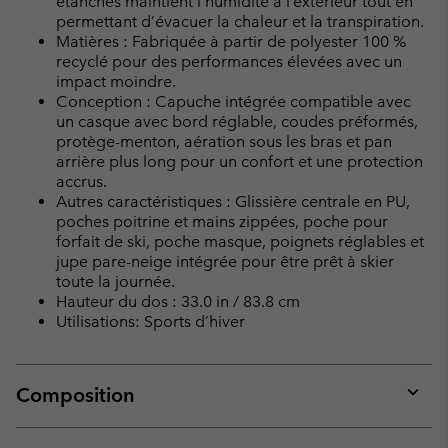
étanches maintient l’humidité à l’extérieur tout en
permettant d’évacuer la chaleur et la transpiration.
Matières : Fabriquée à partir de polyester 100 %
recyclé pour des performances élevées avec un
impact moindre.
Conception : Capuche intégrée compatible avec
un casque avec bord réglable, coudes préformés,
protège-menton, aération sous les bras et pan
arrière plus long pour un confort et une protection
accrus.
Autres caractéristiques : Glissière centrale en PU,
poches poitrine et mains zippées, poche pour
forfait de ski, poche masque, poignets réglables et
jupe pare-neige intégrée pour être prêt à skier
toute la journée.
Hauteur du dos : 33.0 in / 83.8 cm
Utilisations: Sports d’hiver
Composition
Expan
or