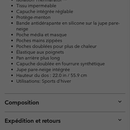
Tissu imperméable
Capuche intégrée réglable
Protège-menton
Bande antidérapante en silicone sur la jupe pare-
neige
Poche média et masque
Poches mains zippées
Poches doublées pour plus de chaleur
Élastique aux poignets
Pan arrière plus long
Capuche doublée en fourrure synthétique
Jupe pare-neige intégrée
Hauteur du dos : 22.0 in / 55.9 cm
Utilisations: Sports d’hiver
Composition
Expan
or
collap
Expédition et retours
sectio
Expan