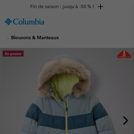
Fin de saison : jusqu'à -50 % !
SKIP
Columbia
TO
Sportswear
CONTENT
Blousons & Manteaux
SKIP
TO
MAIN
En promo
NAV
SKIP
TO
SEARCH