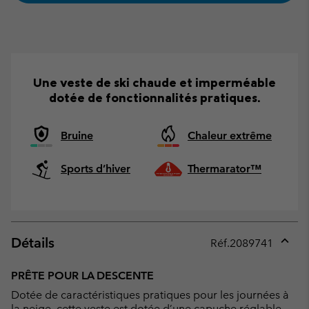
Une veste de ski chaude et imperméable
dotée de fonctionnalités pratiques.
Bruine
Chaleur extrême
Sports d’hiver
Thermarator™
Détails
Réf.
2089741
Expan
or
PRÊTE POUR LA DESCENTE
collap
Dotée de caractéristiques pratiques pour les journées à
sectio
la neige, cette veste est dotée d’une capuche réglable,