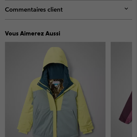
or
collap
Commentaires client
sectio
Expan
or
collap
Vous Aimerez Aussi
sectio