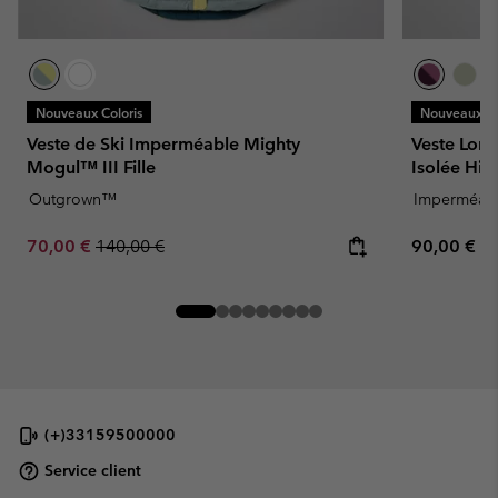
Nouveaux Coloris
Nouveaux Co
Veste de Ski Imperméable Mighty
Veste Lon
Mogul™ III Fille
Isolée Hik
Outgrown™
Imperméab
Sale price:
Regular price:
Regular pr
70,00 €
140,00 €
90,00 €
(+)33159500000
Service client