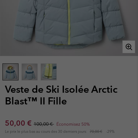
Veste de Ski Isolée Arctic
Blast™ II Fille
Sale price:
Regular price:
50,00 €
100,00 €
Économisez 50%
Le prix le plus bas au cours des 30 derniers jours:
70,00 €
-29%