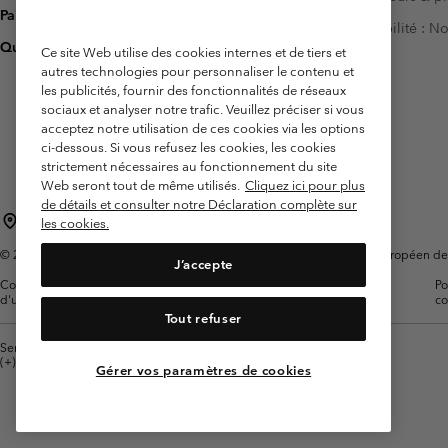
Paiement
Accessibilité : 
Questions fréquentes
Ce site Web utilise des cookies internes et de tiers et
autres technologies pour personnaliser le contenu et
les publicités, fournir des fonctionnalités de réseaux
sociaux et analyser notre trafic. Veuillez préciser si vous
acceptez notre utilisation de ces cookies via les options
ci-dessous. Si vous refusez les cookies, les cookies
strictement nécessaires au fonctionnement du site
Web seront tout de même utilisés.
Cliquez ici pour plus
de détails et consulter notre Déclaration complète sur
France
les cookies.
©
2026
Columbia Sportswear Europe SAS. 5 Rue de la Haye, Espace Européen de l'e
J’accepte
Conditions
Conditions Générales de
Garanties
Po
d'utilisation
Vente
Légales
co
Tout refuser
Service client: Lun - Sam de 9h à 13h et de 14h à 18h
(+)33159500000
Gérer vos paramètres de cookies