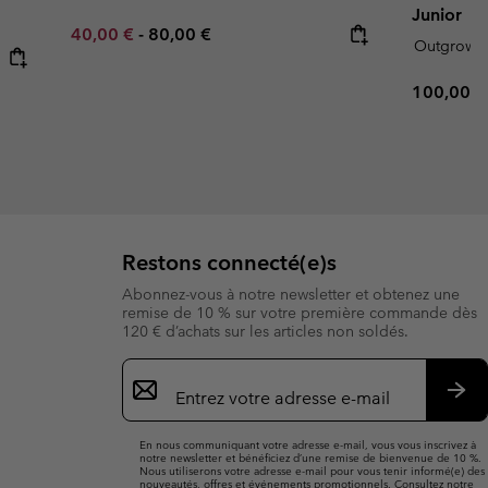
Junior
Minimum sale price:
Maximum price:
40,00 €
-
80,00 €
Outgrow
Regular p
100,00 €
Restons connecté(e)s
Abonnez-vous à notre newsletter et obtenez une
remise de 10 % sur votre première commande dès
120 € d’achats sur les articles non soldés.
Inscription
par
e-
S’a
mail
En nous communiquant votre adresse e-mail, vous vous inscrivez à
notre newsletter et bénéficiez d’une remise de bienvenue de 10 %.
Nous utiliserons votre adresse e-mail pour vous tenir informé(e) des
nouveautés, offres et événements promotionnels. Consultez notre