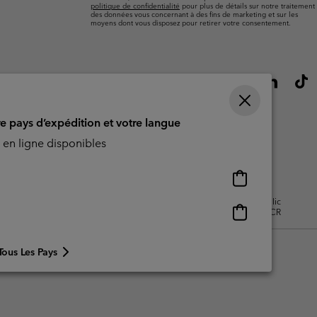
politique de confidentialité
pour plus de détails sur notre traitement
des données vous concernant à des fins de marketing et sur les
moyens dont vous disposez pour retirer votre consentement.
re pays d’expédition et votre langue
en ligne disponibles
Achats
en
isation - Contenu généré par
Impressum
Cookies
Public
ligne
Achats
CBCR
disponibles
en
ligne
Tous Les Pays
disponibles