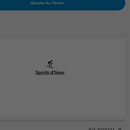
Ajouter Au Panier
Sports d’hiver
Réf.
2089721