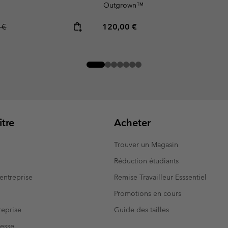
Outgrown™
r price:
Regular price:
 €
120,00 €
tre
Acheter
Trouver un Magasin
Réduction étudiants
entreprise
Remise Travailleur Esssentiel
Promotions en cours
eprise
Guide des tailles
resse