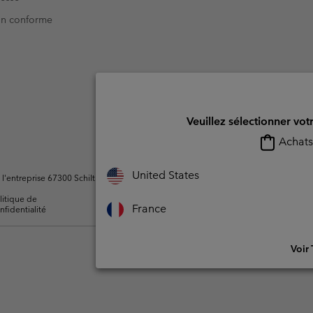
Non conforme
Veuillez sélectionner vot
Achats 
United States
ntreprise 67300 Schiltigheim, France. Tous droits réservés.
litique de
Conditions d'utilisation -
Conditions D'util
France
nfidentialité
Membres
l'utilisateur
Voir 