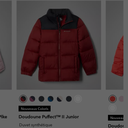
Nouveaux Coloris
Pike
Doudoune Puffect™ II Junior
Nouveaux C
Duvet synthétique
Doudoune