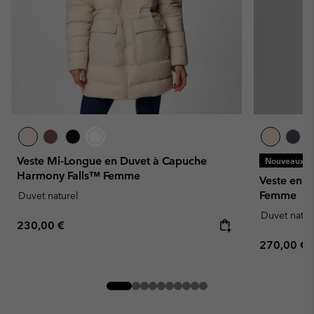
Veste Mi-Longue en Duvet à Capuche
Nouveaux Co
Harmony Falls™ Femme
Veste en 
Femme
Duvet naturel
Duvet natur
Regular price:
230,00 €
Regular pr
270,00 €