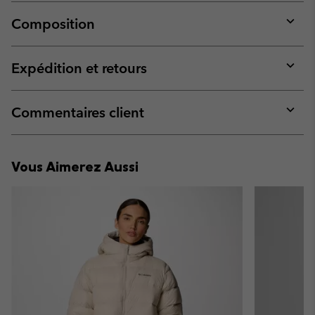
Composition
Expan
or
collap
Expédition et retours
sectio
Expan
or
collap
Commentaires client
sectio
Expan
or
collap
Vous Aimerez Aussi
sectio