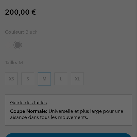
Regular price:
200,00 €
Couleur:
Black
Taille:
M
XS
S
M
L
XL
Guide des tailles
Coupe Normale:
Universelle et plus large pour une
aisance dans tous les mouvements.