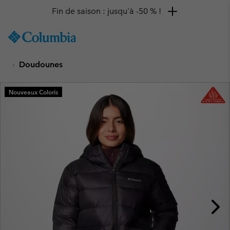
Fin de saison : jusqu'à -50 % !
SKIP
Columbia
TO
Sportswear
CONTENT
Doudounes
SKIP
TO
MAIN
Nouveaux Coloris
NAV
SKIP
TO
SEARCH