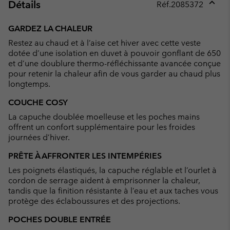
Détails
Réf.
2085372
Expan
or
GARDEZ LA CHALEUR
collap
Restez au chaud et à l’aise cet hiver avec cette veste
sectio
dotée d’une isolation en duvet à pouvoir gonflant de 650
et d’une doublure thermo-réfléchissante avancée conçue
pour retenir la chaleur afin de vous garder au chaud plus
longtemps.
COUCHE COSY
La capuche doublée moelleuse et les poches mains
offrent un confort supplémentaire pour les froides
journées d’hiver.
PRÊTE À AFFRONTER LES INTEMPÉRIES
Les poignets élastiqués, la capuche réglable et l’ourlet à
cordon de serrage aident à emprisonner la chaleur,
tandis que la finition résistante à l’eau et aux taches vous
protège des éclaboussures et des projections.
POCHES DOUBLE ENTRÉE