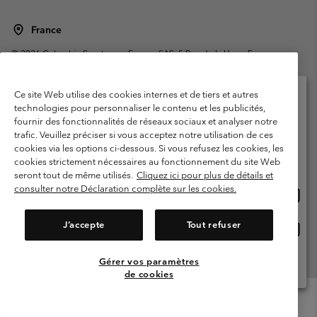
France
©
2026
Columbia Sportswear Europe SAS. 5 Rue de la Haye, Espace
Européen de l'entreprise 67300 Schiltigheim, France. Tous droits réservés.
Conditions d'utilisation
Conditions Générales de Vente
Ce site Web utilise des cookies internes et de tiers et autres
Garanties Légales
Politique de confidentialité
technologies pour personnaliser le contenu et les publicités,
fournir des fonctionnalités de réseaux sociaux et analyser notre
Veuillez sélectionner votre pays d’expédition et
Conditions d'utilisation - Membres
trafic. Veuillez préciser si vous acceptez notre utilisation de ces
votre langue
cookies via les options ci-dessous. Si vous refusez les cookies, les
Conditions D'utilisation - Contenu généré par l'utilisateur
Impressum
Achats en ligne disponibles
cookies strictement nécessaires au fonctionnement du site Web
Cookies
Public CBCR
seront tout de même utilisés.
Cliquez ici pour plus de détails et
consulter notre Déclaration complète sur les cookies.
Achat
United States
en
Service client: Lun - Sam de 9h à 13h et de 14h à 18h
(+)33159500000
ligne
J’accepte
Tout refuser
Achat
France
dispon
en
ligne
Gérer vos paramètres
Voir Tous Les Pays
dispon
de cookies
Menu
Rechercher
Connexion
Mini