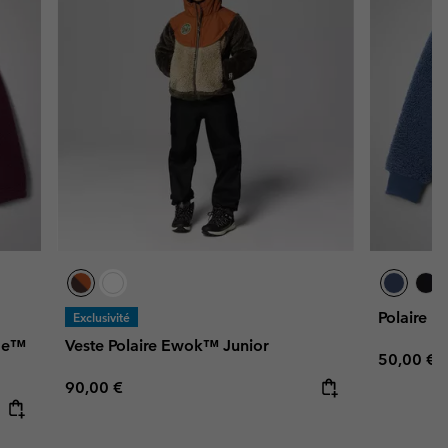
Polaire R
Exclusivité
dge™
Veste Polaire Ewok™ Junior
Regular p
50,00 €
Regular price:
90,00 €