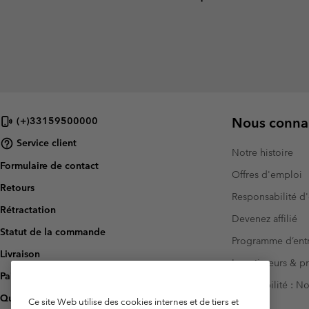
Nous connai
(+)33159500000
Service client
Notre histoire
Formulaire de contact
Offres d'emploi
Retours
Responsabilité d'
Rétractation
Devenez affilié
Statut de la commande
Programme d’entr
Livraison
Investisseurs & p
Paiement
Accessibilité : 
Questions fréquentes
Ce site Web utilise des cookies internes et de tiers et