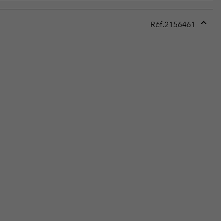
Réf.
2156461
Expan
or
collap
sectio