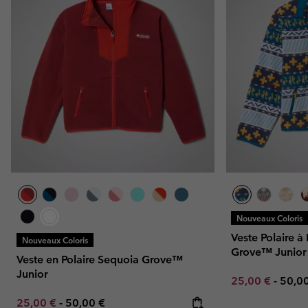
Nouveaux Coloris
Veste Polaire 
Nouveaux Coloris
Grove™ Junior
Veste en Polaire Sequoia Grove™
Junior
Minimum sale p
Maxi
25,00 €
-
50,0
Minimum sale price:
Maximum price:
25,00 €
-
50,00 €