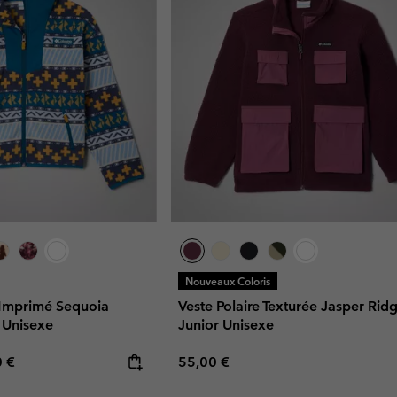
Nouveaux Coloris
à Imprimé Sequoia
Veste Polaire Texturée Jasper Ri
 Unisexe
Junior Unisexe
rice:
mum price:
Regular price:
0 €
55,00 €