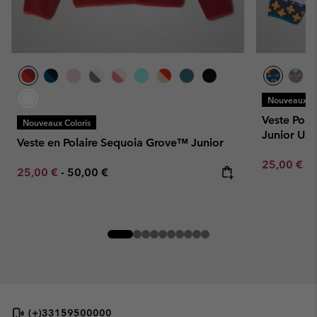
Nouveaux Co
Veste Pol
Nouveaux Coloris
Junior Uni
Veste en Polaire Sequoia Grove™ Junior
Minimum sa
25,00 €
-
Minimum sale price:
Maximum price:
25,00 €
-
50,00 €
(+)33159500000