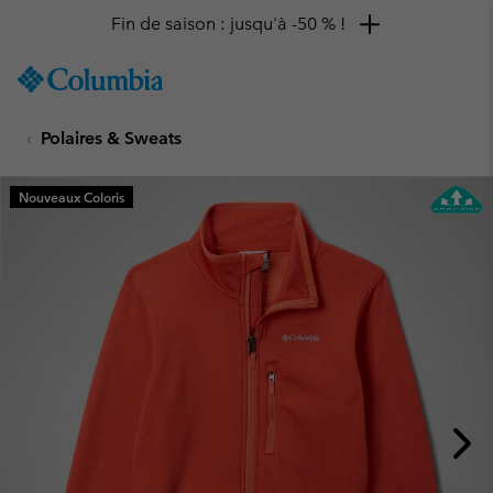
Fin de saison : jusqu'à -50 % !
SKIP
Columbia
TO
Sportswear
CONTENT
Polaires & Sweats
SKIP
TO
MAIN
Nouveaux Coloris
NAV
SKIP
TO
SEARCH