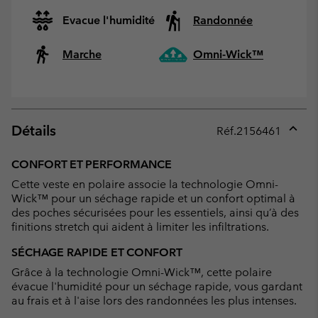
Evacue l'humidité
Randonnée
Marche
Omni-Wick™
Détails
Réf.
2156461
Expan
or
CONFORT ET PERFORMANCE
collap
Cette veste en polaire associe la technologie Omni-
sectio
Wick™ pour un séchage rapide et un confort optimal à
des poches sécurisées pour les essentiels, ainsi qu’à des
finitions stretch qui aident à limiter les infiltrations.
SÉCHAGE RAPIDE ET CONFORT
Grâce à la technologie Omni-Wick™, cette polaire
évacue l'humidité pour un séchage rapide, vous gardant
au frais et à l'aise lors des randonnées les plus intenses.