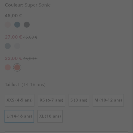
Couleur:
Super Sonic
45,00 €
Regular price:
Sale price:
27,00 €
45,00 €
Regular price:
Sale price:
22,00 €
45,00 €
Taille:
L (14-16 ans)
XXS (4-5 ans)
XS (6-7 ans)
S (8 ans)
M (10-12 ans)
L (14-16 ans)
XL (18 ans)