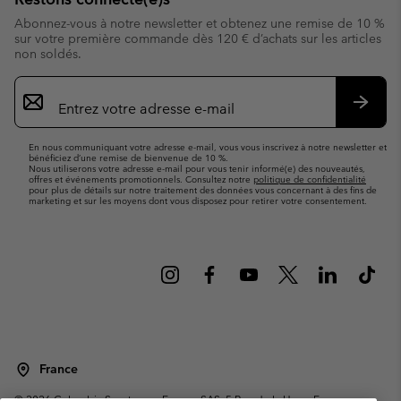
Abonnez-vous à notre newsletter et obtenez une remise de 10 %
sur votre première commande dès 120 € d’achats sur les articles
non soldés.
Inscription
par
e-
S’abo
mail
En nous communiquant votre adresse e-mail, vous vous inscrivez à notre newsletter et
bénéficiez d’une remise de bienvenue de 10 %.
Nous utiliserons votre adresse e-mail pour vous tenir informé(e) des nouveautés,
offres et événements promotionnels. Consultez notre
politique de confidentialité
pour plus de détails sur notre traitement des données vous concernant à des fins de
marketing et sur les moyens dont vous disposez pour retirer votre consentement.
France
©
2026
Columbia Sportswear Europe SAS. 5 Rue de la Haye, Espace