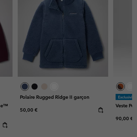
Polaire Rugged Ridge II garçon
Exclusivité
dge™
Veste Po
Regular price:
50,00 €
Regular p
90,00 €