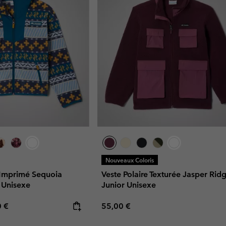
Nouveaux Coloris
à Imprimé Sequoia
Veste Polaire Texturée Jasper Ri
 Unisexe
Junior Unisexe
rice:
mum price:
Regular price:
0 €
55,00 €