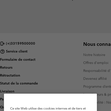
Nous connai
(+)33159500000
Service client
Notre histoire
Formulaire de contact
Offres d'emploi
Retours
Responsabilité d'
Rétractation
Devenez affilié
Statut de la commande
Programme d’entr
Livraison
Investisseurs & p
Paiement
Accessibilité : 
Questions fréquentes
Ce site Web utilise des cookies internes et de tiers et