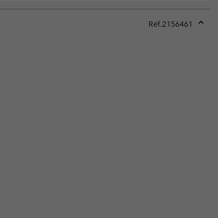
Réf.
2156461
Expan
or
collap
sectio