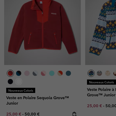
Nouveaux Coloris
Veste Polaire 
Nouveaux Coloris
Grove™ Junior
Veste en Polaire Sequoia Grove™
Junior
Minimum sale p
Maxi
25,00 €
-
50,0
Minimum sale price:
Maximum price:
25,00 €
-
50,00 €