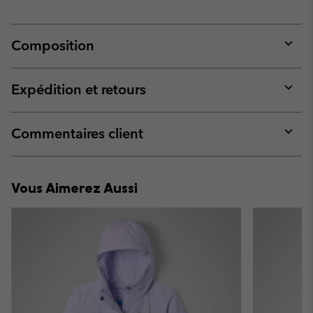
Composition
Expan
or
collap
Expédition et retours
sectio
Expan
or
collap
Commentaires client
sectio
Expan
or
collap
Vous Aimerez Aussi
sectio