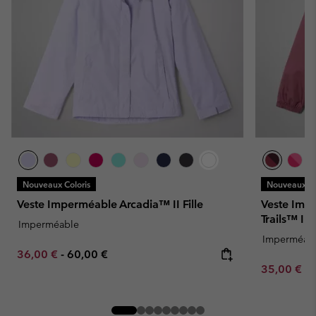
Nouveaux Coloris
Nouveaux Co
Veste Imperméable Arcadia™ II Fille
Veste Imp
Trails™ III 
Imperméable
Imperméab
Minimum sale price:
Maximum price:
36,00 €
-
60,00 €
Minimum sa
35,00 €
-