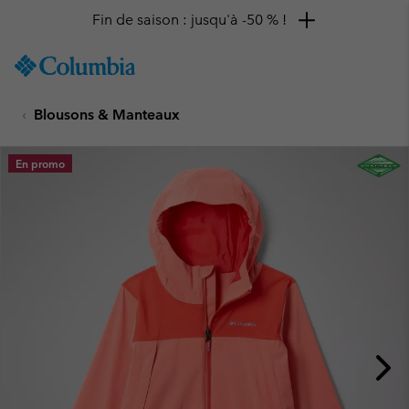
Fin de saison : jusqu'à -50 % !
SKIP
Columbia
TO
Sportswear
CONTENT
Blousons & Manteaux
SKIP
TO
MAIN
En promo
NAV
SKIP
TO
SEARCH