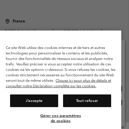
France
©
2026
Columbia Sportswear Europe SAS. 5 Rue de la Haye, Espace
Européen de l'entreprise 67300 Schiltigheim, France. Tous droits réservés.
Conditions d'utilisation
Conditions Générales de Vente
Ce site Web utilise des cookies internes et de tiers et autres
Garanties Légales
Politique de confidentialité
technologies pour personnaliser le contenu et les publicités,
fournir des fonctionnalités de réseaux sociaux et analyser notre
Veuillez sélectionner votre pays d’expédition et
Conditions d'utilisation - Membres
trafic. Veuillez préciser si vous acceptez notre utilisation de ces
votre langue
cookies via les options ci-dessous. Si vous refusez les cookies, les
Conditions D'utilisation - Contenu généré par l'utilisateur
Impressum
Achats en ligne disponibles
cookies strictement nécessaires au fonctionnement du site Web
Cookies
Public CBCR
seront tout de même utilisés.
Cliquez ici pour plus de détails et
consulter notre Déclaration complète sur les cookies.
Achat
United States
en
Service client: Lun - Sam de 9h à 13h et de 14h à 18h
(+)33159500000
ligne
J’accepte
Tout refuser
Achat
France
dispon
en
ligne
Gérer vos paramètres
Voir Tous Les Pays
dispon
de cookies