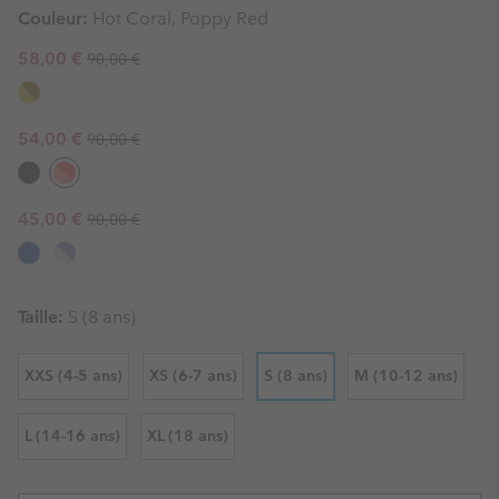
Couleur:
Hot Coral, Poppy Red
Regular price:
Sale price:
58,00 €
90,00 €
Regular price:
Sale price:
54,00 €
90,00 €
Regular price:
Sale price:
45,00 €
90,00 €
Taille:
S (8 ans)
XXS (4-5 ans)
XS (6-7 ans)
S (8 ans)
M (10-12 ans)
L (14-16 ans)
XL (18 ans)