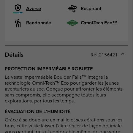
Averse
Respirant
Randonnée
Omni-Tech Eco™
Détails
Réf.
2156421
Expan
or
PROTECTION IMPERMÉABLE ROBUSTE
collap
La veste imperméable Boulder Falls™ intègre la
sectio
technologie Omni-Tech™ Eco pour garder les jeunes
aventuriers au sec. Conçue pour affronter les éléments
sans compromis, elle accompagne toutes leurs
explorations, par tous les temps.
ÉVACUATION DE L'HUMIDITÉ
Grâce à sa doublure en maille et ses aérations sous les
bras, cette veste laisser l'air circuler de façon optimale,
vous gardant frais et confortable même lorsque votre