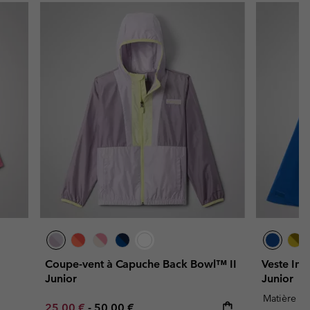
Coupe-vent à Capuche Back Bowl™ II
Veste Im
Junior
Junior
Matière Re
Minimum sale price:
Maximum price:
25,00 €
-
50,00 €