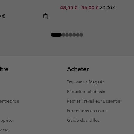
Minimum sale price:
Maximum sale price:
Regular price:
48,00 €
-
56,00 €
80,00 €
rice:
mum price:
0 €
tre
Acheter
Trouver un Magasin
Réduction étudiants
entreprise
Remise Travailleur Esssentiel
Promotions en cours
eprise
Guide des tailles
resse