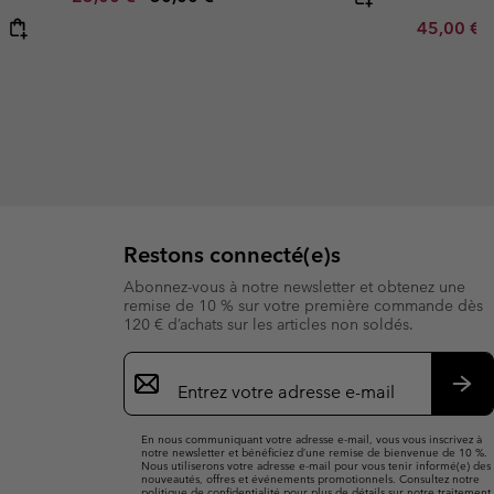
Minimum s
45,00 €
Restons connecté(e)s
Abonnez-vous à notre newsletter et obtenez une
remise de 10 % sur votre première commande dès
120 € d’achats sur les articles non soldés.
Inscription
par
e-
S’a
mail
En nous communiquant votre adresse e-mail, vous vous inscrivez à
notre newsletter et bénéficiez d’une remise de bienvenue de 10 %.
Nous utiliserons votre adresse e-mail pour vous tenir informé(e) des
nouveautés, offres et événements promotionnels. Consultez notre
politique de confidentialité
pour plus de détails sur notre traitement