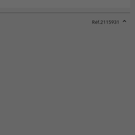
Réf.
2115931
Expan
or
collap
sectio