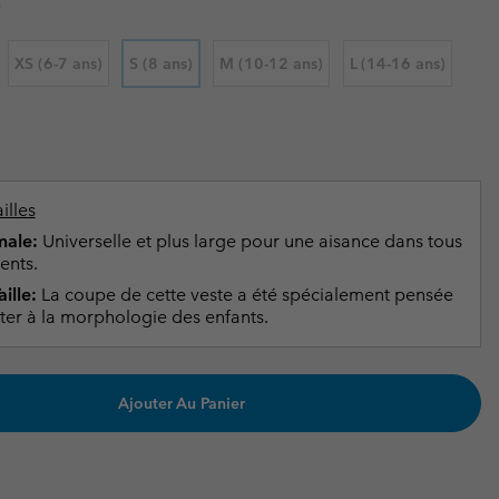
)
ours de cou
ours de cou
Guide Des Articles Imperméables
Guide Des Articles Imperméables
i & d'hiver
i & d'Hiver
XS (6-7 ans)
S (8 ans)
M (10-12 ans)
L (14-16 ans)
 grandes tailles
articles femme
articles homme
illes
ale:
Universelle et plus large pour une aisance dans tous
ents.
ille:
La coupe de cette veste a été spécialement pensée
ter à la morphologie des enfants.
Ajouter Au Panier