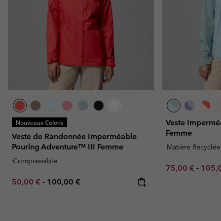
Veste Impermé
Nouveaux Coloris
Femme
Veste de Randonnée Imperméable
Pouring Adventure™ III Femme
Matière Recyclée
Compressible
Minimum sale p
Maxim
75,00 €
-
105,
Minimum sale price:
Maximum price:
50,00 €
-
100,00 €