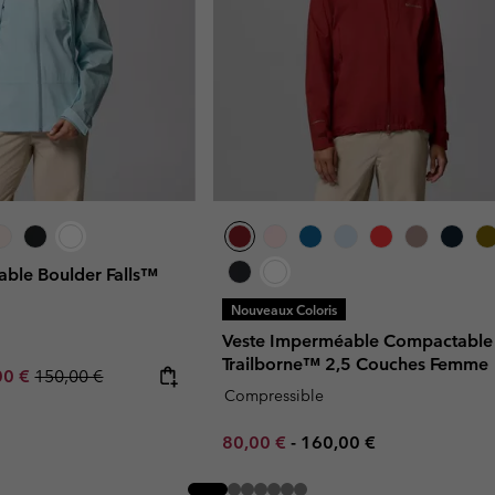
able Boulder Falls™
Nouveaux Coloris
Veste Imperméable Compactable
Trailborne™ 2,5 Couches Femme
rice:
um sale price:
Regular price:
00 €
150,00 €
Compressible
Minimum sale price:
Maximum price:
80,00 €
-
160,00 €