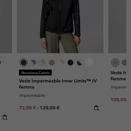
Veste Im
Nouveaux Coloris
Femme
Veste Imperméable Inner Limits™ IV
Femme
Imperméa
Imperméable
Minimum s
100,00 
Minimum sale price:
Maximum price:
72,00 €
-
120,00 €