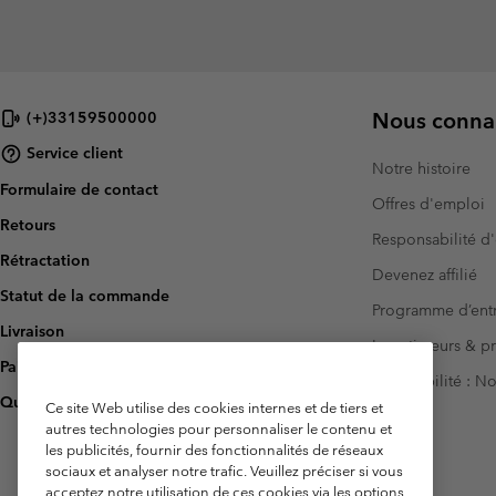
Nous connai
(+)33159500000
Service client
Notre histoire
Formulaire de contact
Offres d'emploi
Retours
Responsabilité d'
Rétractation
Devenez affilié
Statut de la commande
Programme d’entr
Livraison
Investisseurs & p
Paiement
Accessibilité : 
Questions fréquentes
Ce site Web utilise des cookies internes et de tiers et
autres technologies pour personnaliser le contenu et
les publicités, fournir des fonctionnalités de réseaux
sociaux et analyser notre trafic. Veuillez préciser si vous
acceptez notre utilisation de ces cookies via les options