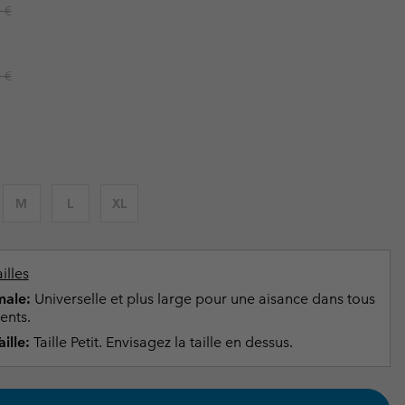
ours de cou
ours de cou
r price:
 €
Guide Des Articles Imperméables
Guide Des Articles Imperméables
i & d'hiver
i & d'Hiver
r price:
 grandes tailles
articles femme
 €
articles homme
M
L
XL
illes
ale:
Universelle et plus large pour une aisance dans tous
ents.
ille:
Taille Petit. Envisagez la taille en dessus.