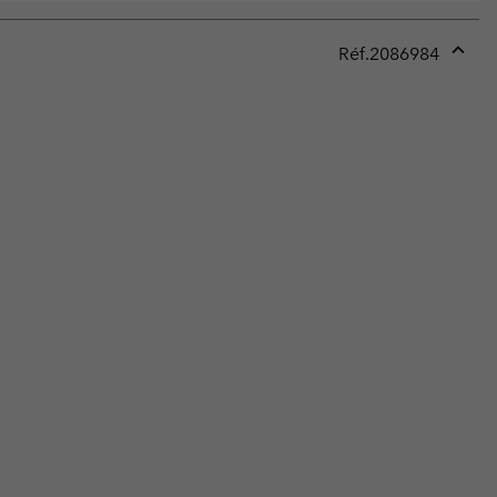
Réf.
2086984
Expan
or
collap
sectio