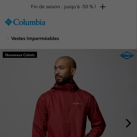
Fin de saison : jusqu'à -50 % !
SKIP
Columbia
TO
Sportswear
CONTENT
Vestes Imperméables
SKIP
TO
MAIN
Nouveaux Coloris
NAV
SKIP
TO
SEARCH