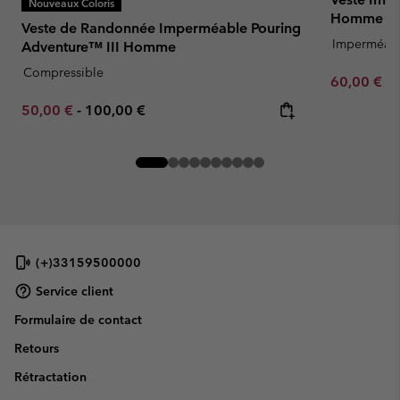
Nouveaux Coloris
Homme
Veste de Randonnée Imperméable Pouring
Imperméab
Adventure™ III Homme
Compressible
Minimum sa
60,00 €
-
Minimum sale price:
Maximum price:
50,00 €
-
100,00 €
(+)33159500000
Service client
Formulaire de contact
Retours
Rétractation