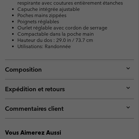
respirante avec coutures entièrement étanches
Capuche intégrée ajustable
Poches mains zippées
Poignets réglables
Ourlet réglable avec cordon de serrage
Compactable dans la poche main
Hauteur du dos : 29.0 in / 73.7 cm
Utilisations: Randonnée
Composition
Expan
or
collap
Expédition et retours
sectio
Expan
or
collap
Commentaires client
sectio
Expan
or
collap
Vous Aimerez Aussi
sectio