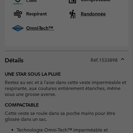
Respirant
Randonnée
Omni-Tech™
Détails
Réf.
1533898
Expan
or
UNE STAR SOUS LA PLUIE
collap
Restez au sec et à l’aise dans cette veste imperméable et
sectio
respirante, aux coutures entièrement étanches, même
sous une grosse averse.
COMPACTABLE
Cette veste se roule dans sa poche mains pour être
glissée dans un sac.
Technologie Omni-Tech™ imperméable et