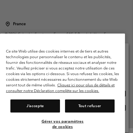
France
©
2026
Columbia Sportswear Europe SAS. 5 Rue de la Haye, Espace
Européen de l'entreprise 67300 Schiltigheim, France. Tous droits réservés.
Conditions d'utilisation
Conditions Générales de Vente
Ce site Web utilise des cookies internes et de tiers et autres
Garanties Légales
Politique de confidentialité
technologies pour personnaliser le contenu et les publicités,
fournir des fonctionnalités de réseaux sociaux et analyser notre
Veuillez sélectionner votre pays d’expédition et
Conditions d'utilisation - Membres
trafic. Veuillez préciser si vous acceptez notre utilisation de ces
votre langue
cookies via les options ci-dessous. Si vous refusez les cookies, les
Conditions D'utilisation - Contenu généré par l'utilisateur
Impressum
Achats en ligne disponibles
cookies strictement nécessaires au fonctionnement du site Web
Cookies
Public CBCR
seront tout de même utilisés.
Cliquez ici pour plus de détails et
consulter notre Déclaration complète sur les cookies.
Achat
United States
en
Service client: Lun - Sam de 9h à 13h et de 14h à 18h
(+)33159500000
ligne
J’accepte
Tout refuser
Achat
France
dispon
en
ligne
Gérer vos paramètres
Voir Tous Les Pays
dispon
de cookies