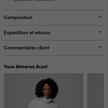
Composition
Expan
or
collap
Expédition et retours
sectio
Expan
or
collap
Commentaires client
sectio
Expan
or
collap
Vous Aimerez Aussi
sectio