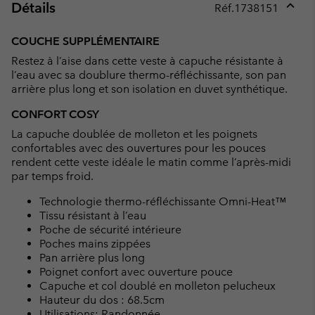
Détails
Réf.
1738151
Expan
or
COUCHE SUPPLÉMENTAIRE
collap
Restez à l’aise dans cette veste à capuche résistante à
sectio
l’eau avec sa doublure thermo-réfléchissante, son pan
arrière plus long et son isolation en duvet synthétique.
CONFORT COSY
La capuche doublée de molleton et les poignets
confortables avec des ouvertures pour les pouces
rendent cette veste idéale le matin comme l’après-midi
par temps froid.
Technologie thermo-réfléchissante Omni-Heat™
Tissu résistant à l’eau
Poche de sécurité intérieure
Poches mains zippées
Pan arrière plus long
Poignet confort avec ouverture pouce
Capuche et col doublé en molleton pelucheux
Hauteur du dos : 68.5cm
Utilisations: Randonnée