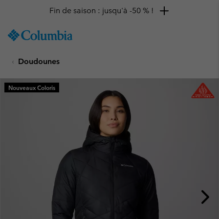
Fin de saison : jusqu'à -50 % !
SKIP
Columbia
TO
Sportswear
CONTENT
Doudounes
SKIP
TO
MAIN
Nouveaux Coloris
NAV
SKIP
TO
SEARCH