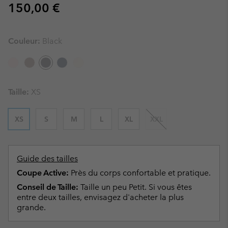
Regular price:
150,00 €
Couleur:
Black
Taille:
XS
XS
S
M
L
XL
XXL
Guide des tailles
Coupe Active:
Près du corps confortable et pratique.
Conseil de Taille:
Taille un peu Petit. Si vous êtes
entre deux tailles, envisagez d'acheter la plus
grande.