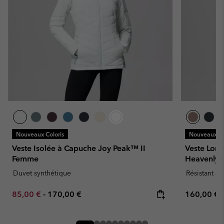
Nouveaux Coloris
Nouveaux Co
Veste Isolée à Capuche Joy Peak™ II
Veste Long
Femme
Heavenly
Duvet synthétique
Résistant à 
Minimum sale price:
Maximum price:
Regular pr
85,00 €
-
170,00 €
160,00 €