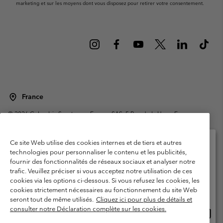
marketing et sur les moyens dont vous disposez pour retirer votre consentement.
France
©
2026
Columbia Sportswear Europe SAS. 5 Rue de la Haye, Espace
Européen de l'entreprise 67300 Schiltigheim, France. Tous droits réservés.
Conditions d'utilisation
Conditions Générales de Vente
Ce site Web utilise des cookies internes et de tiers et autres
Garanties Légales
Politique de confidentialité
technologies pour personnaliser le contenu et les publicités,
fournir des fonctionnalités de réseaux sociaux et analyser notre
Veuillez sélectionner votre pays d’expédition et
Conditions d'utilisation - Membres
trafic. Veuillez préciser si vous acceptez notre utilisation de ces
votre langue
cookies via les options ci-dessous. Si vous refusez les cookies, les
Conditions D'utilisation - Contenu généré par l'utilisateur
Impressum
Achats en ligne disponibles
cookies strictement nécessaires au fonctionnement du site Web
Cookies
Public CBCR
seront tout de même utilisés.
Cliquez ici pour plus de détails et
consulter notre Déclaration complète sur les cookies.
Achat
United States
en
Service client: Lun - Sam de 9h à 13h et de 14h à 18h