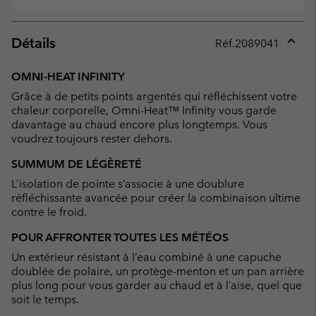
Détails
Réf.
2089041
Expan
or
OMNI-HEAT INFINITY
collap
Grâce à de petits points argentés qui réfléchissent votre
sectio
chaleur corporelle, Omni-Heat™ Infinity vous garde
davantage au chaud encore plus longtemps. Vous
voudrez toujours rester dehors.
SUMMUM DE LÉGÈRETÉ
L’isolation de pointe s’associe à une doublure
réfléchissante avancée pour créer la combinaison ultime
contre le froid.
POUR AFFRONTER TOUTES LES MÉTÉOS
Un extérieur résistant à l’eau combiné à une capuche
doublée de polaire, un protège-menton et un pan arrière
plus long pour vous garder au chaud et à l’aise, quel que
soit le temps.