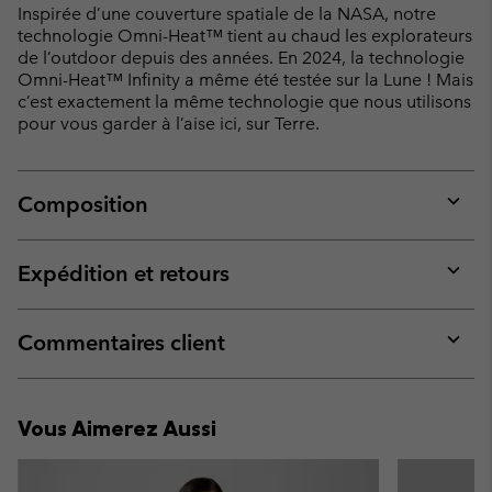
Inspirée d’une couverture spatiale de la NASA, notre
technologie Omni-Heat™ tient au chaud les explorateurs
de l’outdoor depuis des années. En 2024, la technologie
Omni-Heat™ Infinity a même été testée sur la Lune ! Mais
c’est exactement la même technologie que nous utilisons
pour vous garder à l’aise ici, sur Terre.
Composition
Expan
or
collap
Expédition et retours
sectio
Expan
or
collap
Commentaires client
sectio
Expan
or
collap
Vous Aimerez Aussi
sectio