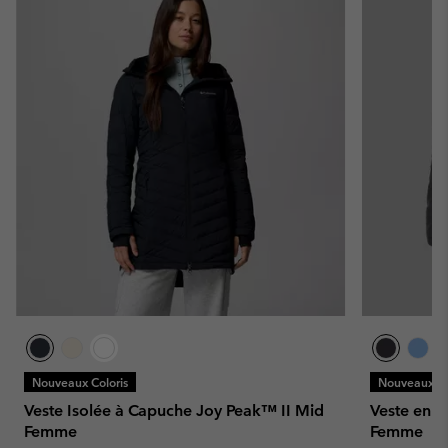
Nouveaux Coloris
Nouveaux Co
Veste Isolée à Capuche Joy Peak™ II Mid
Veste en D
Femme
Femme