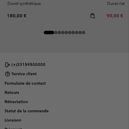
Duvet synthétique
Duvet natur
Regular price:
Minimum sa
180,00 €
90,00 €
-
(+)33159500000
Service client
Formulaire de contact
Retours
Rétractation
Statut de la commande
Livraison