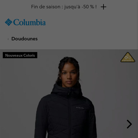
Fin de saison : jusqu'à -50 % !
SKIP
Columbia
TO
Sportswear
CONTENT
Doudounes
SKIP
TO
MAIN
Nouveaux Coloris
NAV
SKIP
TO
SEARCH