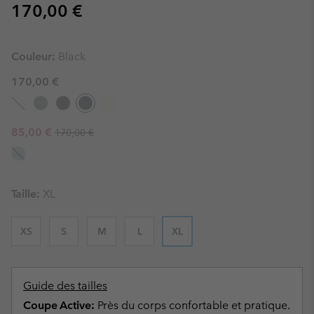
Regular price:
170,00 €
Couleur:
Black
170,00 €
Regular price:
Sale price:
85,00 €
170,00 €
Taille:
XL
XS
S
M
L
XL
Guide des tailles
Coupe Active:
Près du corps confortable et pratique.