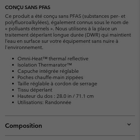
CONÇU SANS PFAS
Ce produit a été conçu sans PFAS (substances per- et
polyfluoroalkylées), également connus sous le nom de
« polluants éternels ». Nous utilisons à la place un
traitement déperlant longue durée (DWR) qui maintient
l’eau en surface sur votre équipement sans nuire à
l'environnement.
Omni-Heat™ thermal reflective
Isolation Thermarator™
Capuche intégrée réglable
Poches chauffe-main zippées
Taille réglable à cordon de serrage
Tissu déperlant
Hauteur du dos : 28.0 in / 71.1 cm
Utilisations: Randonnée
Composition
Expan
or