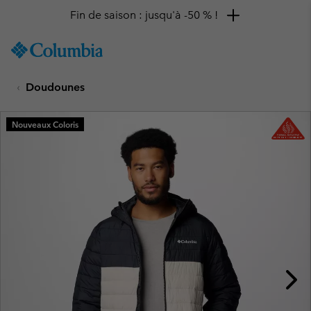
Fin de saison : jusqu'à -50 % !
SKIP
Columbia
TO
Sportswear
CONTENT
Doudounes
SKIP
TO
MAIN
Nouveaux Coloris
NAV
SKIP
TO
SEARCH