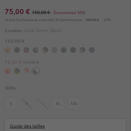
Sale price:
Regular price:
75,00 €
150,00 €
Économisez 50%
Le prix le plus bas au cours des 30 derniers jours:
105,00 €
-29%
Couleur:
Dark Stone, Black
150,00 €
Regular price:
Sale price:
75,00 €
150,00 €
Taille:
S
M
L
XL
XXL
Guide des tailles