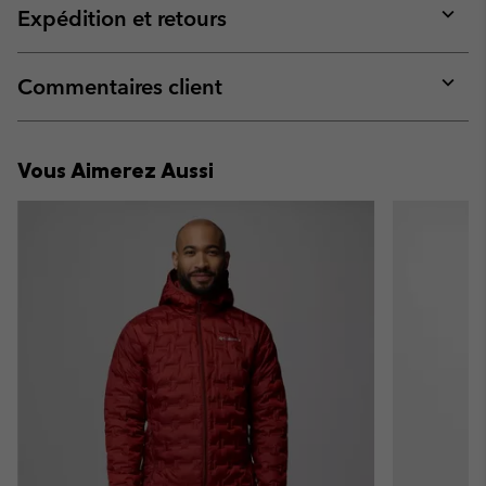
collap
Expédition et retours
sectio
Expan
or
collap
Commentaires client
sectio
Expan
or
collap
Vous Aimerez Aussi
sectio