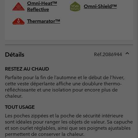
Omni-Heat™
Omni-Shield™
Reflective
Thermarator™
Détails
Réf.
2086944
Expan
or
RESTEZ AU CHAUD
collap
Parfaite pour la fin de l’automne et le début de l’hiver,
sectio
cette veste déperlante affiche une doublure thermo-
réfléchissante et une isolation pour encore plus de
chaleur.
TOUT USAGE
Les poches zippées et la poche de sécurité intérieure
sont idéales pour ranger les objets de valeur. Sa capuche
et son ourlet réglables, ainsi que ses poignets ajustables
permettent de conserver la chaleur.