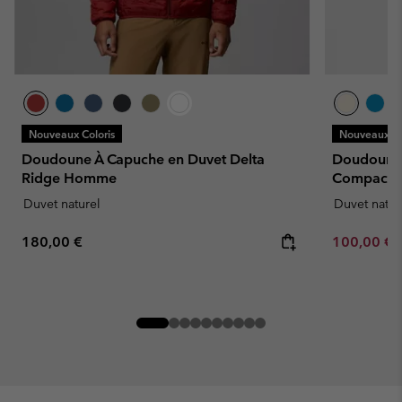
Nouveaux Coloris
Nouveaux Co
Doudoune À Capuche en Duvet Delta
Doudoune 
Ridge Homme
Compacta
Duvet naturel
Duvet natur
Regular price:
Minimum sa
180,00 €
100,00 €