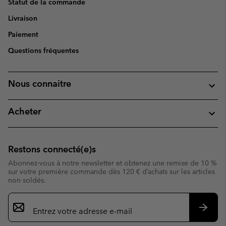
Statut de la commande
Livraison
Paiement
Questions fréquentes
Nous connaitre
Acheter
Restons connecté(e)s
Abonnez-vous à notre newsletter et obtenez une remise de 10 %
sur votre première commande dès 120 € d’achats sur les articles
non soldés.
Inscription
par
e-
S’abo