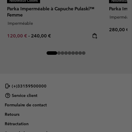
Nouveaux Coloris
Nouveaux Co
Parka Imperméable à Capuche Pulaski™
Parka Impe
Femme
Imperméab
Imperméable
Regular pr
280,00 €
Minimum sale price:
Maximum price:
120,00 €
-
240,00 €
(+)33159500000
Service client
Formulaire de contact
Retours
Rétractation