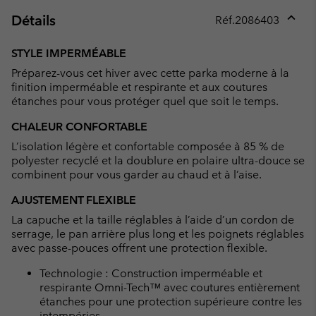
Détails
Réf.
2086403
Expan
or
STYLE IMPERMÉABLE
collap
Préparez-vous cet hiver avec cette parka moderne à la
sectio
finition imperméable et respirante et aux coutures
étanches pour vous protéger quel que soit le temps.
CHALEUR CONFORTABLE
L’isolation légère et confortable composée à 85 % de
polyester recyclé et la doublure en polaire ultra-douce se
combinent pour vous garder au chaud et à l’aise.
AJUSTEMENT FLEXIBLE
La capuche et la taille réglables à l’aide d’un cordon de
serrage, le pan arrière plus long et les poignets réglables
avec passe-pouces offrent une protection flexible.
Technologie : Construction imperméable et
respirante Omni-Tech™ avec coutures entièrement
étanches pour une protection supérieure contre les
intempéries.