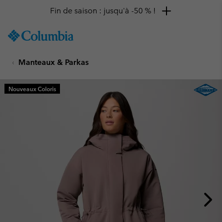
Fin de saison : jusqu'à -50 % !
SKIP
Columbia
TO
Sportswear
CONTENT
Manteaux & Parkas
SKIP
TO
MAIN
Nouveaux Coloris
NAV
SKIP
TO
SEARCH