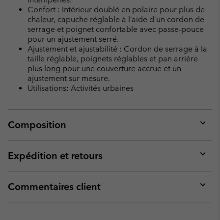
Confort : Intérieur doublé en polaire pour plus de
chaleur, capuche réglable à l’aide d’un cordon de
serrage et poignet confortable avec passe-pouce
pour un ajustement serré.
Ajustement et ajustabilité : Cordon de serrage à la
taille réglable, poignets réglables et pan arrière
plus long pour une couverture accrue et un
ajustement sur mesure.
Utilisations: Activités urbaines
Composition
Expan
or
collap
Expédition et retours
sectio
Expan
or
collap
Commentaires client
sectio
Expan
or
collap