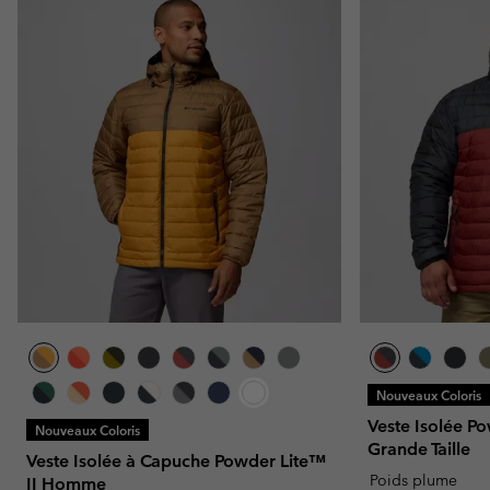
Nouveaux Coloris
Veste Isolée P
Nouveaux Coloris
Grande Taille
Veste Isolée à Capuche Powder Lite™
Poids plume
II Homme