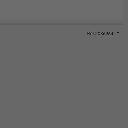
Réf.
2086964
Expan
or
collap
sectio