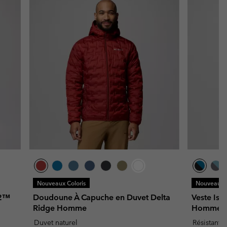
Nouveaux Coloris
Nouveaux C
22™
Doudoune À Capuche en Duvet Delta
Veste Iso
Ridge Homme
Homme
Duvet naturel
Résistant à