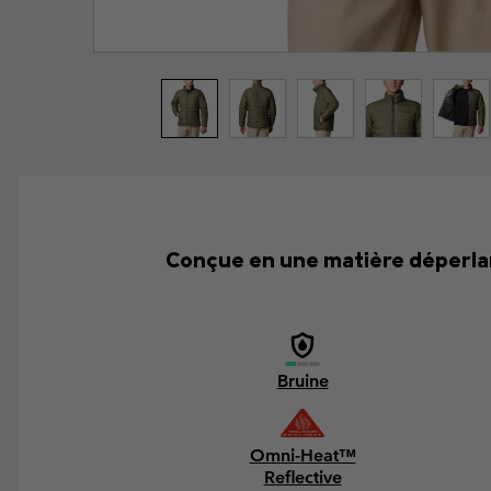
Conçue en une matière déperlan
Bruine
Omni-Heat™
Reflective