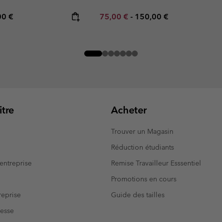
rice:
mum price:
Minimum sale price:
Maximum price:
00 €
75,00 €
-
150,00 €
tre
Acheter
Trouver un Magasin
Réduction étudiants
entreprise
Remise Travailleur Esssentiel
Promotions en cours
eprise
Guide des tailles
resse