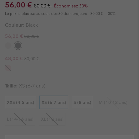
Sale price:
Regular price:
56,00 €
80,00 €
Économisez 30%
Le prix le plus bas au cours des 30 derniers jours:
80,00 €
-30%
Couleur:
Black
Regular price:
Sale price:
56,00 €
80,00 €
Regular price:
Sale price:
48,00 €
80,00 €
Taille:
XS (6-7 ans)
XXS (4-5 ans)
XS (6-7 ans)
S (8 ans)
M (10-12 ans)
L (14-16 ans)
XL (18 ans)