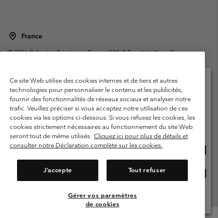
France
©
2026
Columbia Sportswear Europe SAS. 5 Rue de la Haye, Espace
Européen de l'entreprise 67300 Schiltigheim, France. Tous droits réservés.
Conditions d'utilisation
Conditions Générales de Vente
Ce site Web utilise des cookies internes et de tiers et autres
Garanties Légales
Politique de confidentialité
technologies pour personnaliser le contenu et les publicités,
fournir des fonctionnalités de réseaux sociaux et analyser notre
Veuillez sélectionner votre pays d’expédition et
Conditions d'utilisation - Membres
trafic. Veuillez préciser si vous acceptez notre utilisation de ces
votre langue
cookies via les options ci-dessous. Si vous refusez les cookies, les
Conditions D'utilisation - Contenu généré par l'utilisateur
Impressum
Achats en ligne disponibles
cookies strictement nécessaires au fonctionnement du site Web
Cookies
Public CBCR
seront tout de même utilisés.
Cliquez ici pour plus de détails et
consulter notre Déclaration complète sur les cookies.
Achat
United States
en
Service client: Lun - Sam de 9h à 13h et de 14h à 18h
(+)33159500000
ligne
J’accepte
Tout refuser
Achat
France
dispon
en
ligne
Gérer vos paramètres
Voir Tous Les Pays
dispon
de cookies