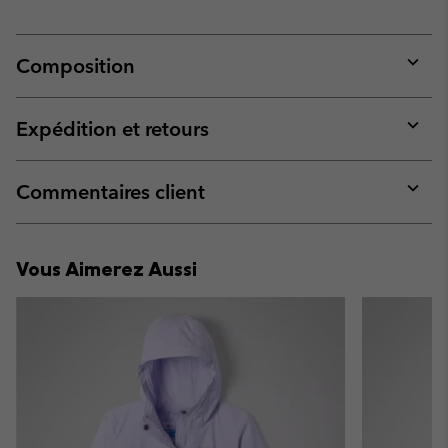
Composition
Expan
or
collap
Expédition et retours
sectio
Expan
or
collap
Commentaires client
sectio
Expan
or
collap
Vous Aimerez Aussi
sectio