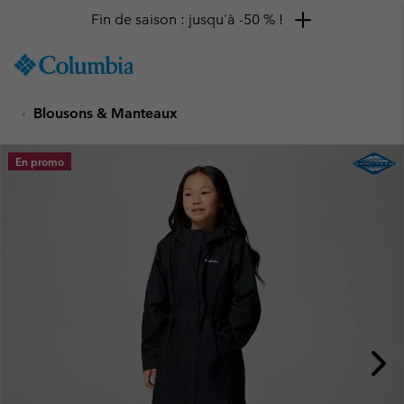
Fin de saison : jusqu'à -50 % !
SKIP
Columbia
TO
Sportswear
CONTENT
Blousons & Manteaux
SKIP
TO
MAIN
En promo
NAV
SKIP
TO
SEARCH