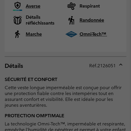
Averse
Respirant
Détails
Randonnée
réfléchissants
Marche
Omni-Tech™
Détails
Réf.
2126051
Expan
or
SÉCURITÉ ET CONFORT
collap
Cette veste longue imperméable est conçue pour offrir
sectio
une protection fiable contre les intempéries tout en
assurant confort et visibilité. Elle est idéale pour les
jeunes aventurières.
PROTECTION OMPTIMALE
La technologie Omni-Tech™, imperméable et respirante,
empêche l’humidité de pénétrer et permet à votre enfant