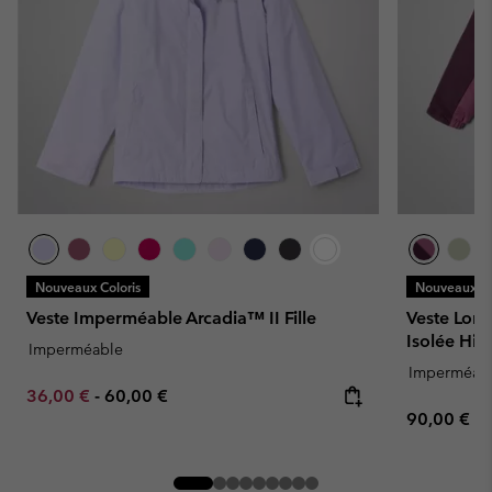
Nouveaux Coloris
Nouveaux Co
Veste Imperméable Arcadia™ II Fille
Veste Lon
Isolée Hik
Imperméable
Imperméab
Minimum sale price:
Maximum price:
36,00 €
-
60,00 €
Regular pr
90,00 €