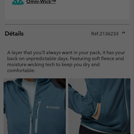
Omni-Wick™
Détails
Réf.
2136233
Expan
or
collap
A layer that you’ll always want in your pack, it has your
sectio
back on unpredictable days. Featuring soft fleece and
moisture-wicking tech to keep you dry and
comfortable.