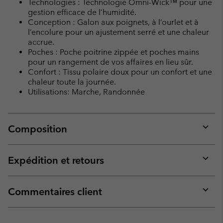
Technologies : Technologie Omni-Wick™ pour une
gestion efficace de l’humidité.
Conception : Galon aux poignets, à l’ourlet et à
l’encolure pour un ajustement serré et une chaleur
accrue.
Poches : Poche poitrine zippée et poches mains
pour un rangement de vos affaires en lieu sûr.
Confort : Tissu polaire doux pour un confort et une
chaleur toute la journée.
Utilisations: Marche, Randonnée
Composition
Expan
or
collap
Expédition et retours
sectio
Expan
or
collap
Commentaires client
sectio
Expan
or
collap