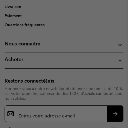
Livraison
Paiement
Questions fréquentes
Nous connaitre
Acheter
Restons connecté(e)s
Abonnez-vous à notre newsletter et obtenez une remise de 10 %
sur votre première commande dès 120 € d’achats sur les articles
non soldés.
Inscription
par
e-
S’abo
mail