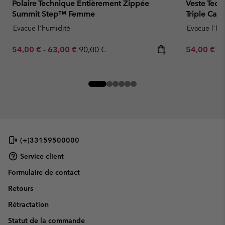
Polaire Technique Entièrement Zippée
Veste Tech
Summit Step™ Femme
Triple Ca
Evacue l'humidité
Evacue l'hu
Minimum sale price:
Maximum sale price:
Regular price:
Minimum sa
54,00 €
-
63,00 €
90,00 €
54,00 €
-
(+)33159500000
Service client
Formulaire de contact
Retours
Rétractation
Statut de la commande