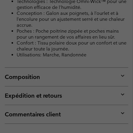
Technologies : Technologie Omni-Wick™ pour une
gestion efficace de l’humidité.
Conception : Galon aux poignets, à l’ourlet et à
l’encolure pour un ajustement serré et une chaleur
accrue.
Poches : Poche poitrine zippée et poches mains
pour un rangement de vos affaires en lieu sûr.
Confort : Tissu polaire doux pour un confort et une
chaleur toute la journée.
Utilisations: Marche, Randonnée
Composition
Expan
or
collap
Expédition et retours
sectio
Expan
or
collap
Commentaires client
sectio
Expan
or
collap