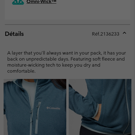
Omni-Wick™
Détails
Réf.
2136233
Expan
or
collap
A layer that you’ll always want in your pack, it has your
sectio
back on unpredictable days. Featuring soft fleece and
moisture-wicking tech to keep you dry and
comfortable.