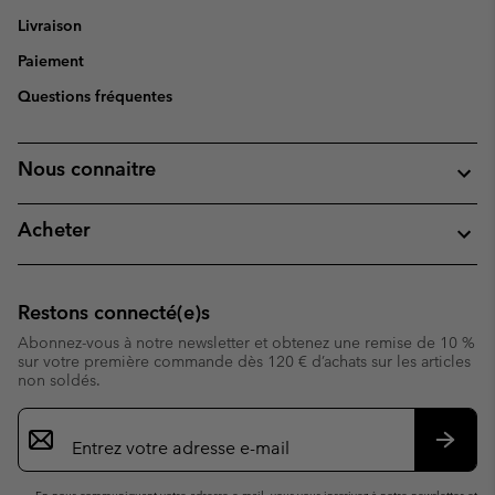
Livraison
Paiement
Questions fréquentes
Nous connaitre
Acheter
Restons connecté(e)s
Abonnez-vous à notre newsletter et obtenez une remise de 10 %
sur votre première commande dès 120 € d’achats sur les articles
non soldés.
Inscription
par
e-
S’abo
mail