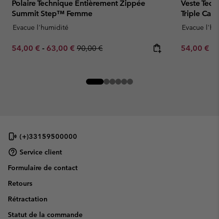
Polaire Technique Entièrement Zippée
Veste Tech
Summit Step™ Femme
Triple Ca
Evacue l'humidité
Evacue l'hu
Minimum sale price:
Maximum sale price:
Regular price:
Minimum sa
54,00 €
-
63,00 €
90,00 €
54,00 €
-
(+)33159500000
Service client
Formulaire de contact
Retours
Rétractation
Statut de la commande