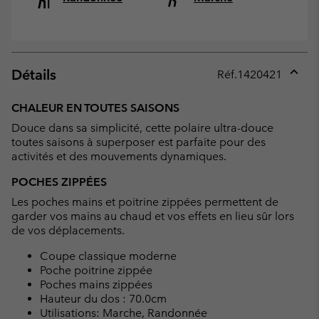
Détails
Réf.
1420421
Expan
or
CHALEUR EN TOUTES SAISONS
collap
Douce dans sa simplicité, cette polaire ultra-douce
sectio
toutes saisons à superposer est parfaite pour des
activités et des mouvements dynamiques.
POCHES ZIPPÉES
Les poches mains et poitrine zippées permettent de
garder vos mains au chaud et vos effets en lieu sûr lors
de vos déplacements.
Coupe classique moderne
Poche poitrine zippée
Poches mains zippées
Hauteur du dos : 70.0cm
Utilisations: Marche, Randonnée