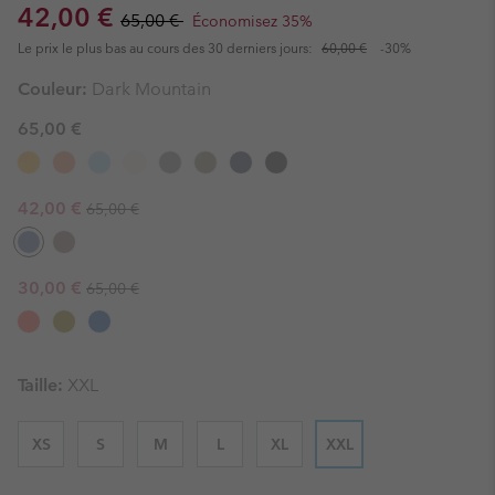
Sale price:
Regular price:
42,00 €
65,00 €
Économisez 35%
Le prix le plus bas au cours des 30 derniers jours:
60,00 €
-30%
Couleur:
Dark Mountain
65,00 €
Regular price:
Sale price:
42,00 €
65,00 €
Regular price:
Sale price:
30,00 €
65,00 €
Taille:
XXL
XS
S
M
L
XL
XXL