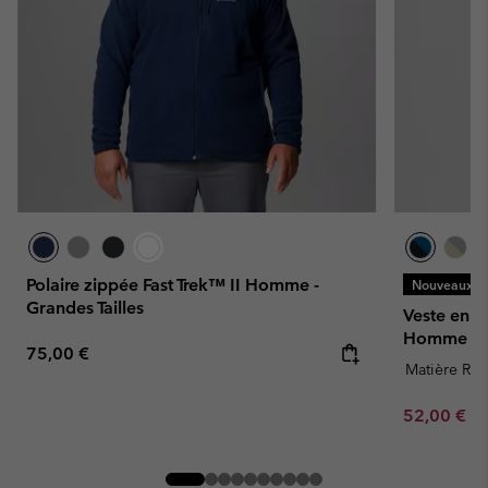
Polaire zippée Fast Trek™ II Homme -
Nouveaux Co
Grandes Tailles
Veste en P
Homme
Regular price:
75,00 €
Matière Rec
Minimum sa
52,00 €
-