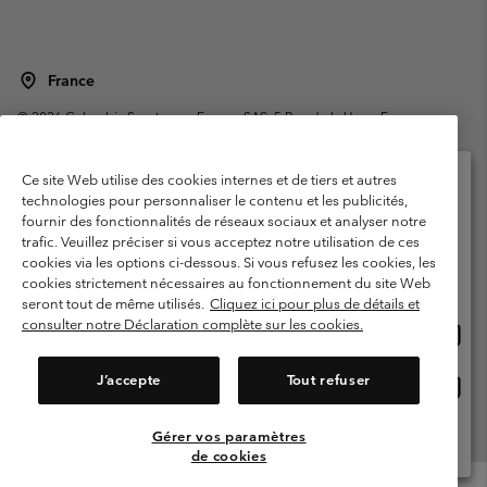
France
©
2026
Columbia Sportswear Europe SAS. 5 Rue de la Haye, Espace
Européen de l'entreprise 67300 Schiltigheim, France. Tous droits réservés.
Conditions d'utilisation
Conditions Générales de Vente
Ce site Web utilise des cookies internes et de tiers et autres
Garanties Légales
Politique de confidentialité
technologies pour personnaliser le contenu et les publicités,
fournir des fonctionnalités de réseaux sociaux et analyser notre
Veuillez sélectionner votre pays d’expédition et
Conditions d'utilisation - Membres
trafic. Veuillez préciser si vous acceptez notre utilisation de ces
votre langue
cookies via les options ci-dessous. Si vous refusez les cookies, les
Conditions D'utilisation - Contenu généré par l'utilisateur
Impressum
Achats en ligne disponibles
cookies strictement nécessaires au fonctionnement du site Web
Cookies
Public CBCR
seront tout de même utilisés.
Cliquez ici pour plus de détails et
consulter notre Déclaration complète sur les cookies.
Achat
United States
en
Service client: Lun - Sam de 9h à 13h et de 14h à 18h
(+)33159500000
ligne
J’accepte
Tout refuser
Achat
France
dispon
en
ligne
Gérer vos paramètres
Voir Tous Les Pays
dispon
de cookies