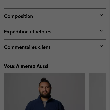
Composition
Expan
or
collap
Expédition et retours
sectio
Expan
or
collap
Commentaires client
sectio
Expan
or
collap
Vous Aimerez Aussi
sectio