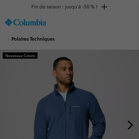
Fin de saison : jusqu'à -50 % !
SKIP
Columbia
TO
Sportswear
CONTENT
Polaires Techniques
SKIP
TO
MAIN
Nouveaux Coloris
NAV
SKIP
TO
SEARCH