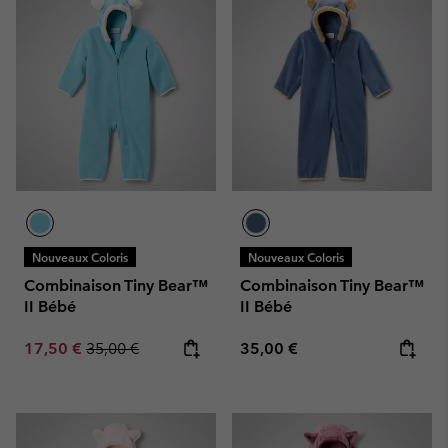
Nouveaux Coloris
Nouveaux Coloris
Combinaison Tiny Bear™
Combinaison Tiny Bear™
II Bébé
II Bébé
Sale price:
Regular price:
Regular price:
17,50 €
35,00 €
35,00 €