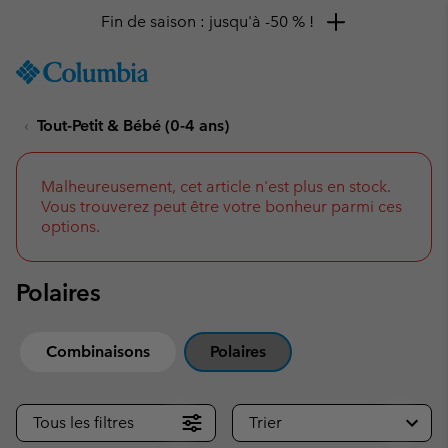
Remise de 10 % à saisir
SKIP
Columbia
TO
Sportswear
CONTENT
Tout-Petit & Bébé (0-4 ans)
SKIP
TO
MAIN
NAV
Malheureusement, cet article n'est plus en stock.
Vous trouverez peut être votre bonheur parmi ces
SKIP
options.
TO
SEARCH
Polaires
Combinaisons
Polaires
Tous les filtres
Trier