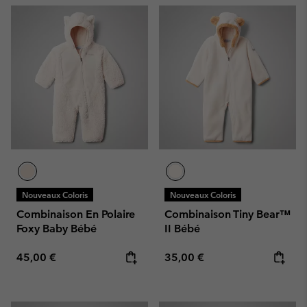
Nouveaux Coloris
Nouveaux Coloris
Combinaison En Polaire
Combinaison Tiny Bear™
Foxy Baby Bébé
II Bébé
Regular price:
Regular price:
45,00 €
35,00 €