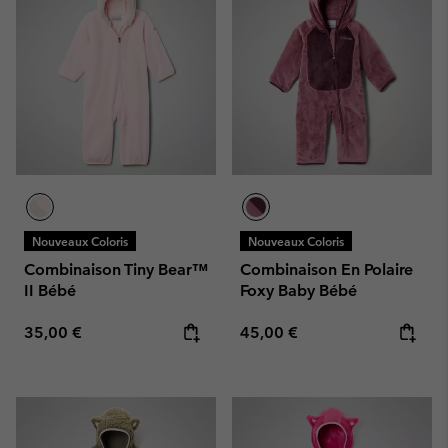
Nouveaux Coloris
Nouveaux Coloris
Combinaison Tiny Bear™
Combinaison En Polaire
II Bébé
Foxy Baby Bébé
Regular price:
Regular price:
35,00 €
45,00 €