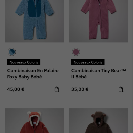
Nouveaux Coloris
Nouveaux Coloris
Combinaison En Polaire
Combinaison Tiny Bear™
Foxy Baby Bébé
II Bébé
Regular price:
Regular price:
45,00 €
35,00 €