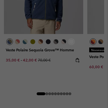
Veste Polaire Sequoia Grove™ Homme
Nouveaux Co
Veste Pol
Minimum sale price:
Maximum sale price:
Regular price:
35,00 €
-
42,00 €
70,00 €
Minimum sa
60,00 €
-