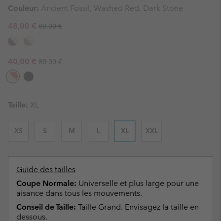
Couleur:
Ancient Fossil, Washed Red, Dark Stone
Regular price:
Sale price:
48,00 €
80,00 €
Regular price:
Sale price:
40,00 €
80,00 €
Taille:
XL
XS
S
M
L
XL
XXL
Guide des tailles
Coupe Normale:
Universelle et plus large pour une
aisance dans tous les mouvements.
Conseil de Taille:
Taille Grand. Envisagez la taille en
dessous.