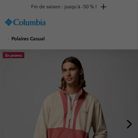
Fin de saison : jusqu'à -50 % !
SKIP
Columbia
TO
Sportswear
CONTENT
Polaires Casual
SKIP
TO
MAIN
En promo
NAV
SKIP
TO
SEARCH