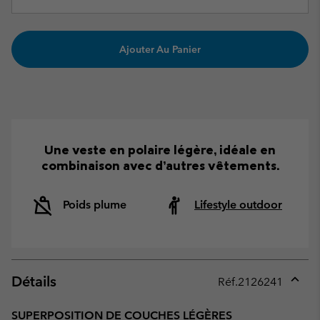
Ajouter Au Panier
Une veste en polaire légère, idéale en
combinaison avec d’autres vêtements.
Poids plume
Lifestyle outdoor
Détails
Réf.
2126241
Expan
or
SUPERPOSITION DE COUCHES LÉGÈRES