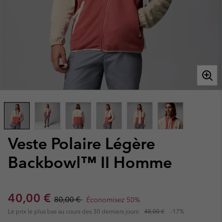
Veste Polaire Légère
Backbowl™ II Homme
Sale price:
Regular price:
40,00 €
80,00 €
Économisez 50%
Le prix le plus bas au cours des 30 derniers jours:
48,00 €
-17%