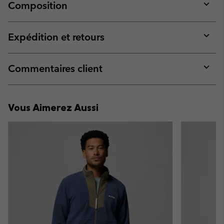
Composition
Expan
or
collap
Expédition et retours
sectio
Expan
or
collap
Commentaires client
sectio
Expan
or
collap
Vous Aimerez Aussi
sectio