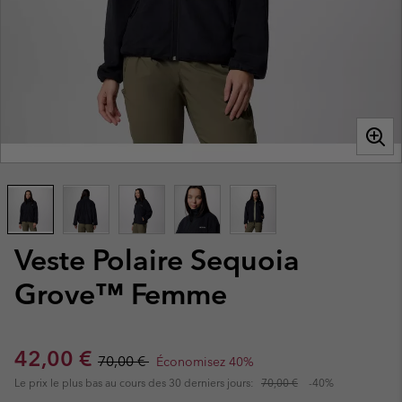
Veste Polaire Sequoia
Grove™ Femme
Sale price:
Regular price:
42,00 €
70,00 €
Économisez 40%
Le prix le plus bas au cours des 30 derniers jours:
70,00 €
-40%