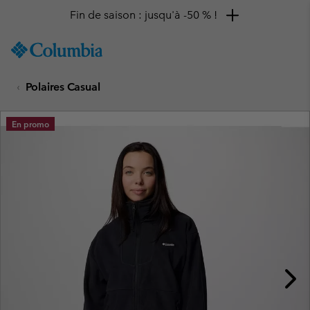
Fin de saison : jusqu'à -50 % !
SKIP
Columbia
TO
Sportswear
CONTENT
Polaires Casual
SKIP
TO
MAIN
En promo
NAV
SKIP
TO
SEARCH