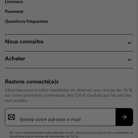
Livraison
Paiement
Questions fréquentes
Nous connaitre
Acheter
Restons connecté(e)s
Abonnez-vous à notre newsletter et obtenez une remise de 10 %
sur votre première commande dès 120 € d’achats sur les articles
non soldés.
Inscription
par
e-
S’abo
mail
En nous communiquant votre adresse e-mail, vous vous inscrivez à notre newsletter et
bénéficiez d’une remise de bienvenue de 10 %.