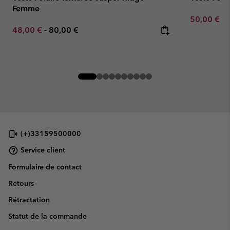
Femme
Minimum sa
50,00 €
-
Minimum sale price:
Maximum price:
48,00 €
-
80,00 €
(+)33159500000
Service client
Formulaire de contact
Retours
Rétractation
Statut de la commande