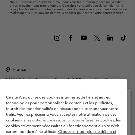
Nous utiliserons votre adresse e-mail pour vous tenir informé(e) des nouveautés,
offres et événements promotionnels. Consultez notre
politique de confidentialité
pour plus de détails sur notre traitement des données vous concernant à des fins de
marketing et sur les moyens dont vous disposez pour retirer votre consentement.
France
©
2026
Columbia Sportswear Europe SAS. 5 Rue de la Haye, Espace
Européen de l'entreprise 67300 Schiltigheim, France. Tous droits réservés.
Conditions d'utilisation
Conditions Générales de Vente
Ce site Web utilise des cookies internes et de tiers et autres
Garanties Légales
Politique de confidentialité
technologies pour personnaliser le contenu et les publicités,
fournir des fonctionnalités de réseaux sociaux et analyser notre
Veuillez sélectionner votre pays d’expédition et
Conditions d'utilisation - Membres
trafic. Veuillez préciser si vous acceptez notre utilisation de ces
votre langue
cookies via les options ci-dessous. Si vous refusez les cookies, les
Conditions D'utilisation - Contenu généré par l'utilisateur
Impressum
Achats en ligne disponibles
cookies strictement nécessaires au fonctionnement du site Web
Cookies
Public CBCR
seront tout de même utilisés.
Cliquez ici pour plus de détails et