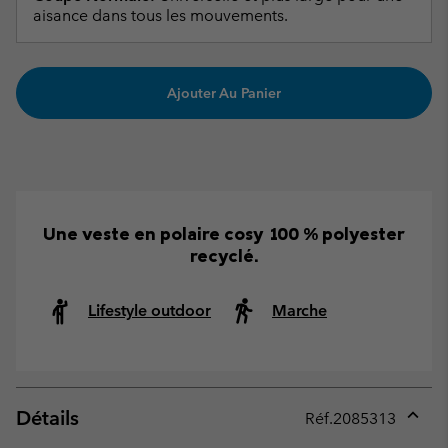
aisance dans tous les mouvements.
Ajouter Au Panier
Une veste en polaire cosy 100 % polyester
recyclé.
Lifestyle outdoor
Marche
Détails
Réf.
2085313
Expan