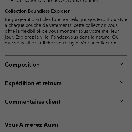
Utilisations: Marche, Activités urbaines
Collection Boundless Explorer
Regorgeant d’articles fonctionnels qui ajouteront du style
à chaque couche de vêtements, cette collection vous
offre la flexibilité de vous montrer sous votre meilleur
jour. Explorez la ville. Fondez-vous dans la nature. Où
que vous alliez, affichez votre style.
Voir la collection
Composition
Expan
or
collap
Expédition et retours
sectio
Expan
or
collap
Commentaires client
sectio
Expan
or
collap
Vous Aimerez Aussi
sectio