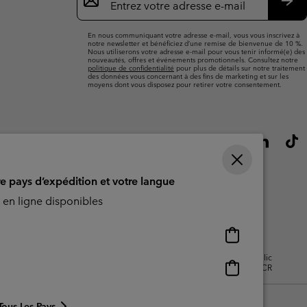
par
e-
S’a
mail
En nous communiquant votre adresse e-mail, vous vous inscrivez à
notre newsletter et bénéficiez d’une remise de bienvenue de 10 %.
Nous utiliserons votre adresse e-mail pour vous tenir informé(e) des
nouveautés, offres et événements promotionnels. Consultez notre
politique de confidentialité
pour plus de détails sur notre traitement
des données vous concernant à des fins de marketing et sur les
moyens dont vous disposez pour retirer votre consentement.
re pays d’expédition et votre langue
en ligne disponibles
Achats
en
isation - Contenu généré par
Impressum
Cookies
Public
ligne
Achats
CBCR
disponibles
en
ligne
Tous Les Pays