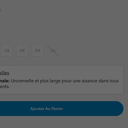
ours de cou
ours de cou
Guide Des Articles Imperméables
Guide Des Articles Imperméables
r price:
€
i & d'hiver
i & d'Hiver
 grandes tailles
articles femme
articles homme
3X
4X
5X
6X
illes
ale:
Universelle et plus large pour une aisance dans tous
ents.
Ajouter Au Panier