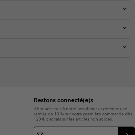
Expan
or
collap
sectio
Expan
or
collap
sectio
Expan
or
collap
sectio
Restons connecté(e)s
Abonnez-vous à notre newsletter et obtenez une
remise de 10 % sur votre première commande dès
120 € d’achats sur les articles non soldés.
Inscription