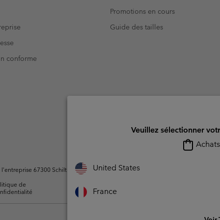
Promotions en cours
eprise
Guide des tailles
resse
Non conforme
Veuillez sélectionner vot
Achats 
United States
ntreprise 67300 Schiltigheim, France. Tous droits réservés.
litique de
Conditions d'utilisation -
Conditions D'util
France
nfidentialité
Membres
l'utilisateur
Voir 