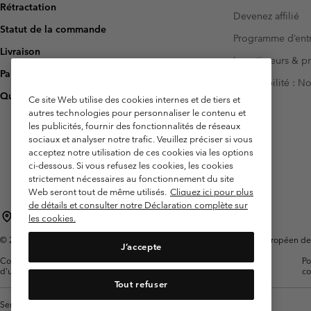
Rétractation
Devenez affilié
Statut de la commande
Programme d’entr
Livraison
Investisseurs & p
Paiement
Accessibilité : 
Questions fréquentes
Ce site Web utilise des cookies internes et de tiers et
autres technologies pour personnaliser le contenu et
les publicités, fournir des fonctionnalités de réseaux
sociaux et analyser notre trafic. Veuillez préciser si vous
acceptez notre utilisation de ces cookies via les options
ci-dessous. Si vous refusez les cookies, les cookies
strictement nécessaires au fonctionnement du site
Web seront tout de même utilisés.
Cliquez ici pour plus
de détails et consulter notre Déclaration complète sur
France
les cookies.
©
2026
Columbia Sportswear Europe SAS. 5 Rue de la Haye, Espace Européen de l'e
J’accepte
Conditions
Conditions Générales de
Garanties
Po
d'utilisation
Vente
Légales
co
Tout refuser
Service client: Lun - Sam de 9h à 13h et de 14h à 18h