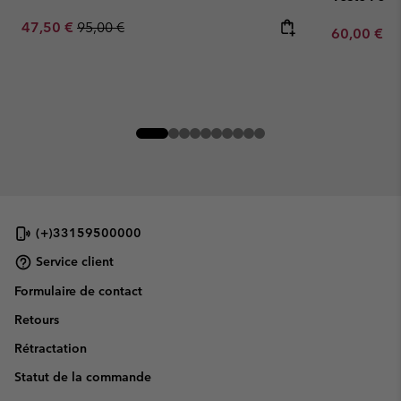
Sale price:
Regular price:
47,50 €
95,00 €
Minimum sa
60,00 €
-
(+)33159500000
Service client
Formulaire de contact
Retours
Rétractation
Statut de la commande