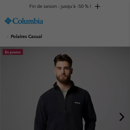
Fin de saison : jusqu'à -50 % !
SKIP
Columbia
TO
Sportswear
CONTENT
Polaires Casual
SKIP
TO
MAIN
En promo
NAV
SKIP
TO
SEARCH