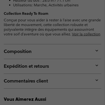
Hauteur du dos : 28.0 in / 71.1 cm
Utilisations: Marche, Activités urbaines
Collection Ready To Roam
Conçue pour vous aider à rester à l’aise avec une grande
liberté de mouvement, cette collection robuste et
polyvalente intègre des équipements qui assouviront
votre soif d’aventure où que vous alliez.
Voir la collection
Composition
Expan
or
collap
Expédition et retours
sectio
Expan
or
collap
Commentaires client
sectio
Expan
or
collap
Vous Aimerez Aussi
sectio