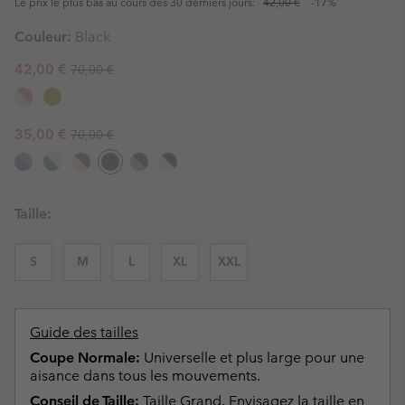
Le prix le plus bas au cours des 30 derniers jours:
42,00 €
-17%
Couleur:
Black
Regular price:
Sale price:
42,00 €
70,00 €
Regular price:
Sale price:
35,00 €
70,00 €
Taille:
S
M
L
XL
XXL
Guide des tailles
Coupe Normale:
Universelle et plus large pour une
aisance dans tous les mouvements.
Conseil de Taille:
Taille Grand. Envisagez la taille en