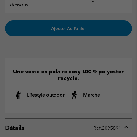
dessous.
Ajouter Au Panier
Une veste en polaire cosy 100 % polyester
recyclé.
Lifestyle outdoor
Marche
Détails
Réf.
2095891
Expan