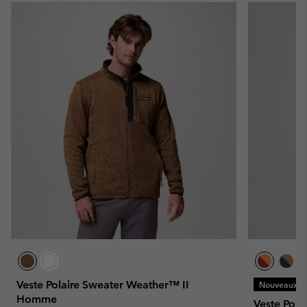
Veste Polaire Sweater Weather™ II
Nouveaux Co
Homme
Veste Pol