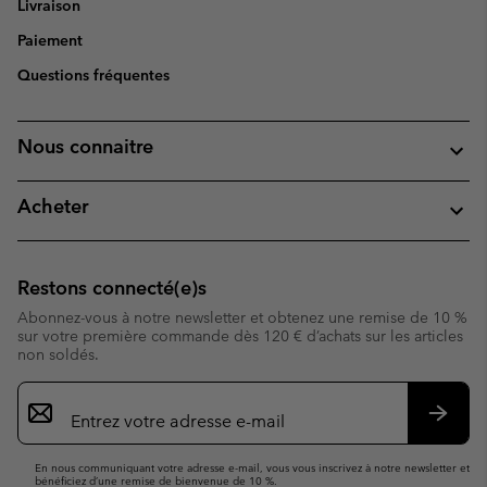
Livraison
Paiement
Questions fréquentes
Nous connaitre
Acheter
Restons connecté(e)s
Abonnez-vous à notre newsletter et obtenez une remise de 10 %
sur votre première commande dès 120 € d’achats sur les articles
non soldés.
Inscription
par
e-
S’abo
mail
En nous communiquant votre adresse e-mail, vous vous inscrivez à notre newsletter et
bénéficiez d’une remise de bienvenue de 10 %.