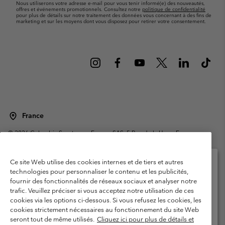
Nous utiliserons votre adresse e-mail pour vous tenir informé(e) des nouveautés,
offres et événements promotionnels. Consultez notre
politique de confidentialité
pour plus de détails sur notre traitement des données vous concernant à des fins de
marketing et sur les moyens dont vous disposez pour retirer votre consentement.
France
©
2026
Columbia Sportswear Europe SAS. 5 Rue de la Haye, Espace
Européen de l'entreprise 67300 Schiltigheim, France. Tous droits réservés.
Conditions d'utilisation
Conditions Générales de Vente
Ce site Web utilise des cookies internes et de tiers et autres
Garanties Légales
Politique de confidentialité
technologies pour personnaliser le contenu et les publicités,
fournir des fonctionnalités de réseaux sociaux et analyser notre
Veuillez sélectionner votre pays d’expédition et
Conditions d'utilisation - Membres
trafic. Veuillez préciser si vous acceptez notre utilisation de ces
votre langue
cookies via les options ci-dessous. Si vous refusez les cookies, les
Conditions D'utilisation - Contenu généré par l'utilisateur
Impressum
Achats en ligne disponibles
cookies strictement nécessaires au fonctionnement du site Web
Cookies
Public CBCR
seront tout de même utilisés.
Cliquez ici pour plus de détails et