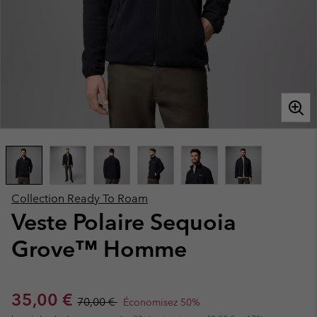
Collection Ready To Roam
Veste Polaire Sequoia
Grove™ Homme
Sale price:
Regular price:
35,00 €
70,00 €
Économisez 50%