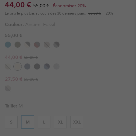
Sale price:
Regular price:
44,00 €
55,00 €
Économisez 20%
Le prix le plus bas au cours des 30 derniers jours:
55,00 €
-20%
Couleur:
Ancient Fossil
55,00 €
Regular price:
Sale price:
44,00 €
55,00 €
Regular price:
Sale price:
27,50 €
55,00 €
Taille:
M
S
M
L
XL
XXL