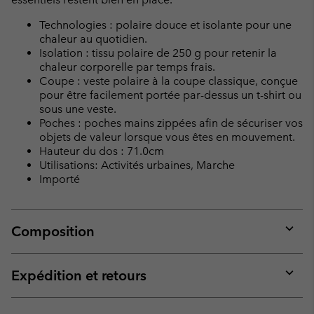
Technologies : polaire douce et isolante pour une
chaleur au quotidien.
Isolation : tissu polaire de 250 g pour retenir la
chaleur corporelle par temps frais.
Coupe : veste polaire à la coupe classique, conçue
pour être facilement portée par-dessus un t-shirt ou
sous une veste.
Poches : poches mains zippées afin de sécuriser vos
objets de valeur lorsque vous êtes en mouvement.
Hauteur du dos : 71.0cm
Utilisations: Activités urbaines, Marche
Importé
Composition
Expan
or
collap
Expédition et retours
sectio
Expan
or