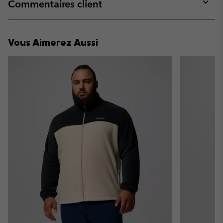
collap
Commentaires client
sectio
Expan
or
collap
Vous Aimerez Aussi
sectio