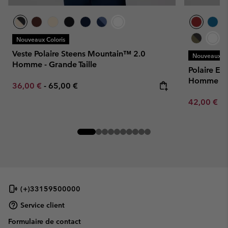
Nouveaux Coloris
Veste Polaire Steens Mountain™ 2.0
Nouveaux Co
Homme - Grande Taille
Polaire En
Homme
Minimum sale price:
Maximum price:
36,00 €
-
65,00 €
Minimum sa
42,00 €
-
(+)33159500000
Service client
Formulaire de contact