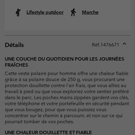
Lifestyle outdoor
Marche
Détails
Réf.
1476671
Expan
or
UNE COUCHE DU QUOTIDIEN POUR LES JOURNÉES
collap
FRAÎCHES
sectio
Cette veste polaire pour homme offre une chaleur fiable
grâce à sa polaire douce de 250 g, vous procurant une
protection douillette contre l'air frais, que vous alliez au
travail à pied ou que vous exploriez votre sentier préféré
dans le parc. Les poches mains zippées gardent vos clés,
votre téléphone et votre portefeuille en sécurité pendant
que vous bougez, pour que vous puissiez vous
concentrer sur le chemin à parcourir, et non sur ce qui
pourrait tomber de vos poches.
UNE CHALEUR DOUILLETTE ET FIABLE