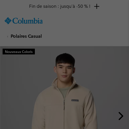
Fin de saison : jusqu'à -50 % !
SKIP
Columbia
TO
Sportswear
CONTENT
Polaires Casual
SKIP
TO
MAIN
Nouveaux Coloris
NAV
SKIP
TO
SEARCH